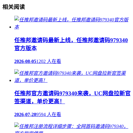
相关阅读
任推邦邀请码最新上线，任推邦邀请码979340
官方版本
2026-08-05
1202 人在看
任推邦官方邀请码979340来袭，UC网盘拉新官
签渠道，单价更高！
2026-07-28
9594 人在看