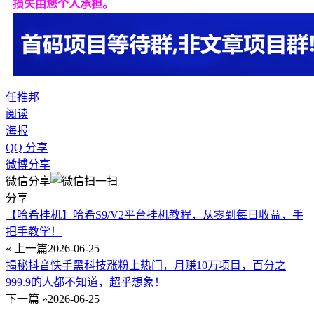
损失由您个人承担。
任推邦
阅读
海报
QQ 分享
微博分享
微信分享
分享
【哈希挂机】哈希S9/V2平台挂机教程，从零到每日收益，手
把手教学！
« 上一篇
2026-06-25
揭秘抖音快手黑科技涨粉上热门，月赚10万项目，百分之
999.9的人都不知道，超乎想象！
下一篇 »
2026-06-25