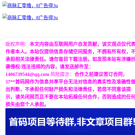
版权声明：
本文内容由互联网用户自发贡献，该文观点仅代
作者本人。本站仅提供信息存储空间服务，不拥有所有权，
承担相关法律责任。请勿盲目下载注册。如发现本站有涉嫌
袭侵权/违法违规的内容，请发送邮件至：
1406739544@qq.com
风险提示：
合作之前建议签订合同，
37**首码网作为信息共享平台无法对信息的真实性及准确性
出判断，不承担任何财产损失和法律责任，若您不同意该提
示，请关闭网页且不要在本站拓展任何合作，否则造成的任
损失由您个人承担。