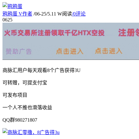
鸦鸦蛋
V
作者
/
06-25
/
5.11 W阅读
/
0评论
06
25
商脉汇用户每天观看8个广告获得3U
可转赠，可提支付宝
可发布项目
一个人不推也滑落收益
QQ群980271807