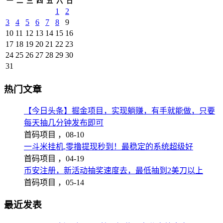
一
二
三
四
五
六
日
1
2
3
4
5
6
7
8
9
10
11
12
13
14
15
16
17
18
19
20
21
22
23
24
25
26
27
28
29
30
31
热门文章
【今日头条】掘金项目，实现躺赚，有手就能做，只要
每天抽几分钟发布即可
首码项目 ，
08-10
一斗米挂机,零撸提现秒到！最稳定的系统超级好
首码项目 ，
04-19
币安注册，新活动抽奖速度去，最低抽到2美刀以上
首码项目 ，
05-14
最近发表