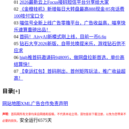
01
2026最新云上Focus接码短信平台分享给大家
02
《金橙挂机》新增每日大转盘最高888现金/85充话费
100吱付宝口令
03
喵信号全新上线广告零撸平台，广告收益高，喵享快
乐速算重磅出品！
04
首码！AivyAI新模式刚上线，目前一币6.6u
05
钻石大亨2026新版，自带兑换提米乐，游戏钻石供不
应求
06
high推首码邀请码948095，做网盘拉新首选，单价高
结算快！
07
【幸运红包】首码刚出，首创矩阵玩法，推广收益超
高！
目录[+]
网站地图
XML
广告合作
免责声明
声明
：
首码网所有文章均来自网络和投稿，不代表本站立场，请勿盲目下载注册，以免为您带来不
安全运行
6575
天
必要的损失。