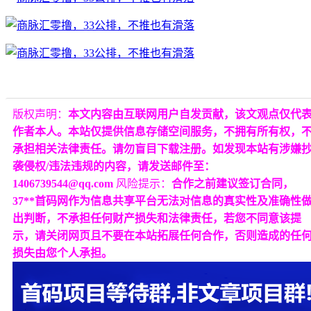
版权声明：
本文内容由互联网用户自发贡献，该文观点仅代
作者本人。本站仅提供信息存储空间服务，不拥有所有权，
承担相关法律责任。请勿盲目下载注册。如发现本站有涉嫌
袭侵权/违法违规的内容，请发送邮件至：
1406739544@qq.com
风险提示：
合作之前建议签订合同，
37**首码网作为信息共享平台无法对信息的真实性及准确性
出判断，不承担任何财产损失和法律责任，若您不同意该提
示，请关闭网页且不要在本站拓展任何合作，否则造成的任
损失由您个人承担。