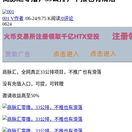
001
V
作者
/
06-24
/
9.75 K阅读
/
0评论
06
24
商脉汇，全网真正33公排项目，不推广也有滑落
没有充值入口，可提，可转赠
邀请收益高至50%