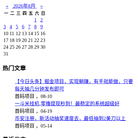
«
2026年8月
»
一
二
三
四
五
六
日
1
2
3
4
5
6
7
8
9
10
11
12
13
14
15
16
17
18
19
20
21
22
23
24
25
26
27
28
29
30
31
热门文章
【今日头条】掘金项目，实现躺赚，有手就能做，只要
每天抽几分钟发布即可
首码项目 ，
08-10
一斗米挂机,零撸提现秒到！最稳定的系统超级好
首码项目 ，
04-19
币安注册，新活动抽奖速度去，最低抽到2美刀以上
首码项目 ，
05-14