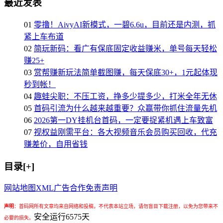
最近发表
01
零撸！AivyAI新模式，一碧6.6u，目前还是内测，抓
紧上车布道
02
简玩新码：看广有保底固定收益赚米，单号每天轻松
赚25+
03
赏帮赚新玩法简单截图赚，每天保底30+，1元起体现
秒到帐！
04
趣蛙尖职：不压工资，挣多少提多少，打米全年无休
05
首码引流为什么越来越重要？众赢带你抓住流量先机
06
2026第一DY挂机台首码，一定要捉紧机遇上车致富
07
视权益刚需平台：各大视频音乐会员购买回收，代充
赚差价，自用省钱
目录[+]
网站地图
XML
广告合作
免责声明
声明
：
首码网所有文章均来自网络和投稿，不代表本站立场，请勿盲目下载注册，以免为您带来不
安全运行
6575
天
必要的损失。