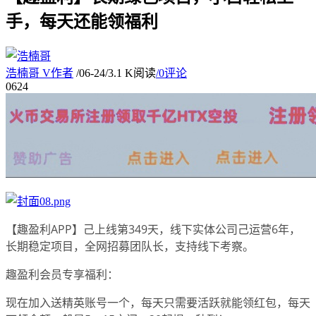
手，每天还能领福利
浩楠哥
V
作者
/
06-24
/
3.1 K阅读
/
0评论
06
24
【趣盈利APP】己上线第349天，线下实体公司己运营6年，
长期稳定项目，全网招募团队长，支持线下考察。
趣盈利会员专享福利：
现在加入送精英账号一个，每天只需要活跃就能领红包，每天