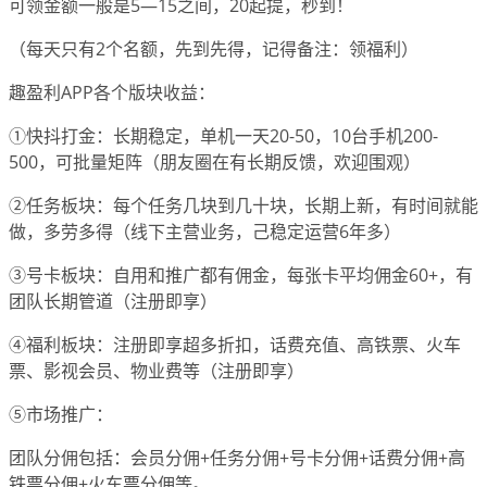
可领金额一般是5—15之间，20起提，秒到！
（每天只有2个名额，先到先得，记得备注：领福利）
趣盈利APP各个版块收益：
①快抖打金：长期稳定，单机一天20-50，10台手机200-
500，可批量矩阵（朋友圈在有长期反馈，欢迎围观）
②任务板块：每个任务几块到几十块，长期上新，有时间就能
做，多劳多得（线下主营业务，己稳定运营6年多）
③号卡板块：自用和推广都有佣金，每张卡平均佣金60+，有
团队长期管道（注册即享）
④福利板块：注册即享超多折扣，话费充值、高铁票、火车
票、影视会员、物业费等（注册即享）
⑤市场推广：
团队分佣包括：会员分佣+任务分佣+号卡分佣+话费分佣+高
铁票分佣+火车票分佣等。