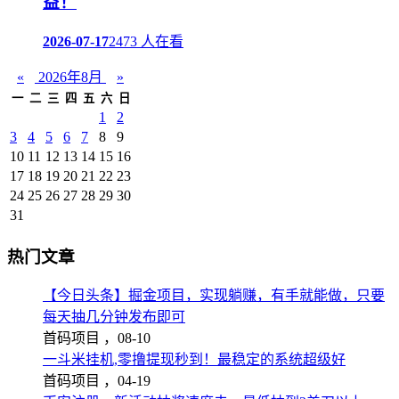
益！
2026-07-17
2473 人在看
«
2026年8月
»
一
二
三
四
五
六
日
1
2
3
4
5
6
7
8
9
10
11
12
13
14
15
16
17
18
19
20
21
22
23
24
25
26
27
28
29
30
31
热门文章
【今日头条】掘金项目，实现躺赚，有手就能做，只要
每天抽几分钟发布即可
首码项目 ，
08-10
一斗米挂机,零撸提现秒到！最稳定的系统超级好
首码项目 ，
04-19