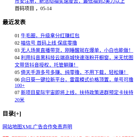
币安注册，新活动抽奖速度去，最低抽到2美刀以上
首码项目 ，
05-14
最近发表
01
牛毛圈，升级拿分红赚红包
02
喵信号 首码上线 保底零撸
03
无人场景直播带货，刚睡醒就在爆单，小白也能做！
04
利用抖音黑科技云端商城快速涨粉开橱窗，米无忧图
文带货抖音授权，托管躺赚！
05
倚天手游多号多赚、纯零撸，不用下载，轻松赚！
06
向日葵一键拉新平台，雷霆模式价格顶置，单号可撸
100+
07
新项目星际宇宙即将上线，扶持政策进群预定卡扶持
20米
目录[+]
网站地图
XML
广告合作
免责声明