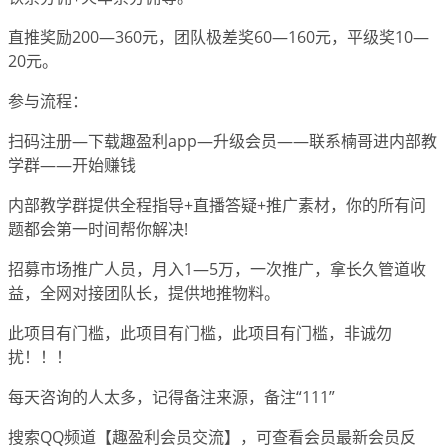
直推奖励200—360元，团队极差奖60—160元，平级奖10—
20元。
参与流程：
扫码注册—下载趣盈利app—升级会员——联系楠哥进内部教
学群——开始赚钱
内部教学群提供全程指导+直播答疑+推广素材，你的所有问
题都会第一时间帮你解决!
招募市场推广人员，月入1—5万，一次推广，拿长久管道收
益，全网对接团队长，提供地推物料。
此项目有门槛，此项目有门槛，此项目有门槛，非诚勿
扰！！！
每天咨询的人太多，记得备注来源，备注“111”
搜索QQ频道【趣盈利会员交流】，可查看会员最新会员反