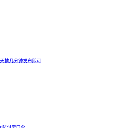
天抽几分钟发布即可
00吱付宝口令