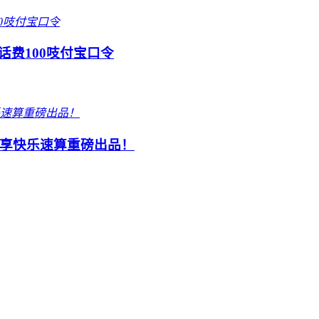
话费100吱付宝口令
享快乐速算重磅出品！