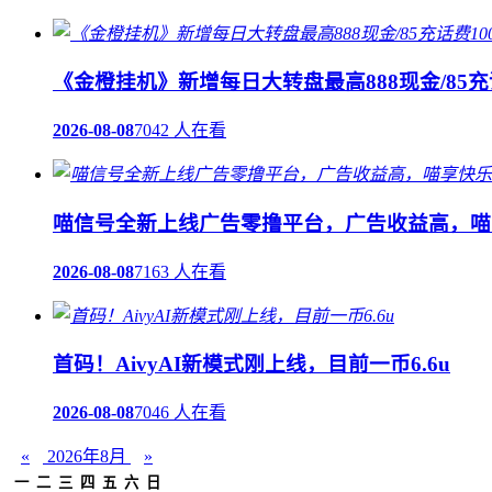
《金橙挂机》新增每日大转盘最高888现金/85充
2026-08-08
7042 人在看
喵信号全新上线广告零撸平台，广告收益高，喵
2026-08-08
7163 人在看
首码！AivyAI新模式刚上线，目前一币6.6u
2026-08-08
7046 人在看
«
2026年8月
»
一
二
三
四
五
六
日