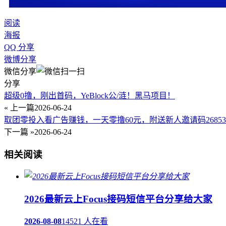
阅读
海报
QQ 分享
微博分享
微信分享
分享
超级0撸，刚出首码，YeBlock公/涟！黑马项目！
« 上一篇
2026-06-24
取团零投入看广告赚钱，一天零撸60元，附送新人邀请码2685
下一篇 »
2026-06-24
相关阅读
2026最新云上Focus接码短信平台分享给大家
2026-08-08
14521 人在看