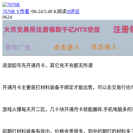
7676R
V
作者
/
06-24
/
3.48 K阅读
/
0评论
06
24
进游起号先开通月卡，其它充不充都无所谓
开通月卡主要是打材料装备不绑定才能出售，可以去交易行也
游戏火爆每天开二区，几十块开通月卡就能搬砖,手机电脑多的
前期打材料装备有就出，价格会贵很多，到中后期打的材料多