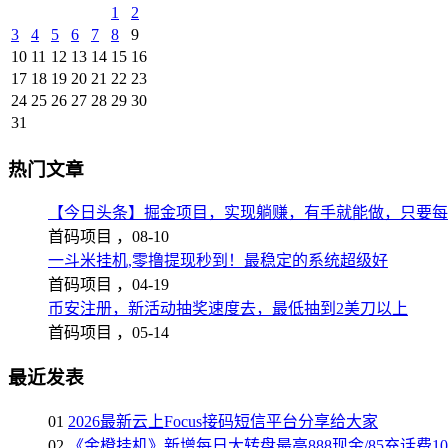
1
2
3
4
5
6
7
8
9
10
11
12
13
14
15
16
17
18
19
20
21
22
23
24
25
26
27
28
29
30
31
热门文章
【今日头条】掘金项目，实现躺赚，有手就能做，只要每
首码项目 ，
08-10
一斗米挂机,零撸提现秒到！最稳定的系统超级好
首码项目 ，
04-19
币安注册，新活动抽奖速度去，最低抽到2美刀以上
首码项目 ，
05-14
最近发表
01
2026最新云上Focus接码短信平台分享给大家
02
《金橙挂机》新增每日大转盘最高888现金/85充话费1