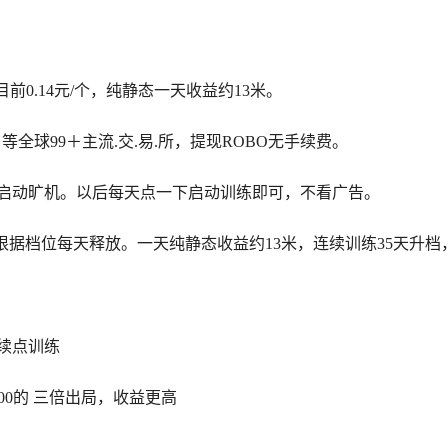
目前0.14元/个，纯静态一天收益约13米。
tget 等全球99＋主流.交.易.所，提现ROBO无手续费。
然后启动旷机。以后每天点一下启动训练即可，不看广告。
放的 根据档位每天释放。一天纯静态收益约13米，连续训练35天升
继续点训练
000的 三倍出局，收益更高