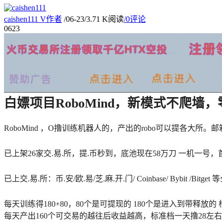
caishen111
V
作者
/
06-23
/
3.71 K阅读
/
0评论
06
23
白嫖项目RoboMind，新模式不爬墙
RoboMind ，O撸训练机器人的，产出的robo可以提各大所。
已上架26家交.易.所，提.币秒到，底池现在58万刀 一机一
已上交.易.所：币.安/欧.易/芝.麻.开.门/ Coinbase/ Bybit /Bitg
每天训练得180+80，80个是可提现的 180个是进入到带释放的 根据档位
每天产出160个可交易的越往后收益越高，标准档一天撸28左右