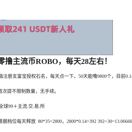
，零撸主流币ROBO，每天28左右！
邮箱注册支富宝授权石名，每天点一下，50天能噜9800个，目前0.
号，首次提不限制数量，无手续。
et 等全球99＋主流.交.易.所
每天释放 80*35=2800，2800*0.14=392 392÷30=1