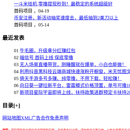
一斗米挂机,零撸提现秒到！最稳定的系统超级好
首码项目 ，
04-19
币安注册，新活动抽奖速度去，最低抽到2美刀以上
首码项目 ，
05-14
最近发表
01
牛毛圈，升级拿分红赚红包
02
喵信号 首码上线 保底零撸
03
无人场景直播带货，刚睡醒就在爆单，小白也能做！
04
利用抖音黑科技云端商城快速涨粉开橱窗，米无忧图
05
倚天手游多号多赚、纯零撸，不用下载，轻松赚！
06
向日葵一键拉新平台，雷霆模式价格顶置，单号可撸10
07
新项目星际宇宙即将上线，扶持政策进群预定卡扶持2
目录[+]
网站地图
XML
广告合作
免责声明