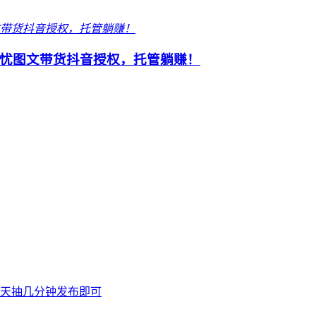
忧图文带货抖音授权，托管躺赚！
天抽几分钟发布即可