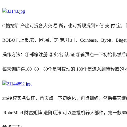
O撸挖旷 产出可提各大交.易.所，也可折现提到V.信.支.付.宝。
ROBO已上币.安、欧.易、芝.麻.开.门、Coinbase、Bybit、Bi
操作方法：①邮箱注册 ②实.名.认.证 ③首页点一下初始化
每天训练得180+80，80个是可提现的 180个是进入到待释
zfb授权实名认证，首页点一下初始化，再点训练，然后每天
RoboMind 财富矩阵 进阶玩法 可以复投机器人部件，第一款6