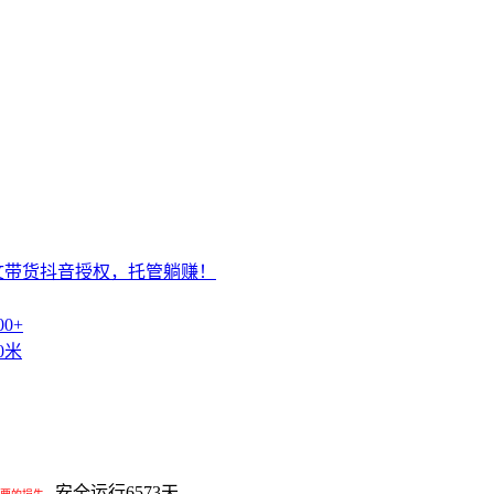
文带货抖音授权，托管躺赚！
0+
0米
安全运行
6573
天