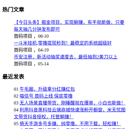
热门文章
【今日头条】掘金项目，实现躺赚，有手就能做，只要
每天抽几分钟发布即可
首码项目 ，
08-10
一斗米挂机,零撸提现秒到！最稳定的系统超级好
首码项目 ，
04-19
币安注册，新活动抽奖速度去，最低抽到2美刀以上
首码项目 ，
05-14
最近发表
01
牛毛圈，升级拿分红赚红包
02
喵信号 首码上线 保底零撸
03
无人场景直播带货，刚睡醒就在爆单，小白也能做！
04
利用抖音黑科技云端商城快速涨粉开橱窗，米无忧图
文带货抖音授权，托管躺赚！
05
倚天手游多号多赚、纯零撸，不用下载，轻松赚！