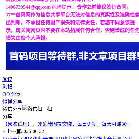
1406739544@qq.com
风险提示：
合作之前建议签订合同，
37**首码网作为信息共享平台无法对信息的真实性及准确性
出判断，不承担任何财产损失和法律责任，若您不同意该提
示，请关闭网页且不要在本站拓展任何合作，否则造成的任
损失由您个人承担。
阅读
海报
QQ 分享
微博分享
微信分享
分享
【果冻试玩】，评论截图提交赚，每日更新，每天可赚30+
« 上一篇
2026-06-22
火币升级强化迎来最强CEO孙宇晨控股站台推出全新平台币