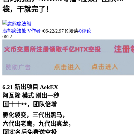
袋，干就完了！
魔熊魔法熊
V
作者
/
06-22
/
2.97 K阅读
/
0评论
06
22
6.21 新出项目 AekEX
阿瓦隆 模式 刚出一秒
1️⃣十十**，团队倍增
孵化裂变，三代出黑马，
六代出老鹰，九代出真龙，
2️⃣实名后免费送空投