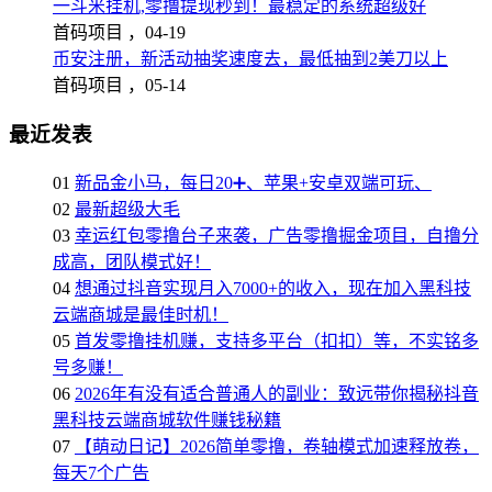
一斗米挂机,零撸提现秒到！最稳定的系统超级好
首码项目 ，
04-19
币安注册，新活动抽奖速度去，最低抽到2美刀以上
首码项目 ，
05-14
最近发表
01
新品金小马，每日20➕、苹果+安卓双端可玩、
02
最新超级大毛
03
幸运红包零撸台子来袭，广告零撸掘金项目，自撸分
成高，团队模式好！
04
想通过抖音实现月入7000+的收入，现在加入黑科技
云端商城是最佳时机！
05
首发零撸挂机赚，支持多平台（扣扣）等，不实铭多
号多赚！
06
2026年有没有适合普通人的副业：致远带你揭秘抖音
黑科技云端商城软件赚钱秘籍
07
【萌动日记】2026简单零撸，卷轴模式加速释放卷，
每天7个广告