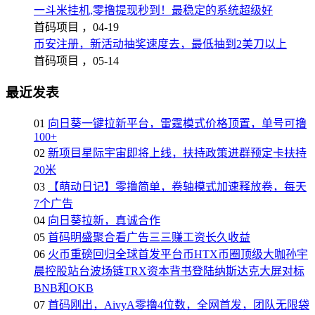
一斗米挂机,零撸提现秒到！最稳定的系统超级好
首码项目 ，
04-19
币安注册，新活动抽奖速度去，最低抽到2美刀以上
首码项目 ，
05-14
最近发表
01
向日葵一键拉新平台，雷霆模式价格顶置，单号可撸
100+
02
新项目星际宇宙即将上线，扶持政策进群预定卡扶持
20米
03
【萌动日记】零撸简单，卷轴模式加速释放卷，每天
7个广告
04
向日葵拉新，真诚合作
05
首码明盛聚合看广告三三赚工资长久收益
06
火币重磅回归全球首发平台币HTX币圈顶级大咖孙宇
晨控股站台波场链TRX资本背书登陆纳斯达克大屏对标
BNB和OKB
07
首码刚出，AivyA零撸4位数，全网首发，团队无限袋