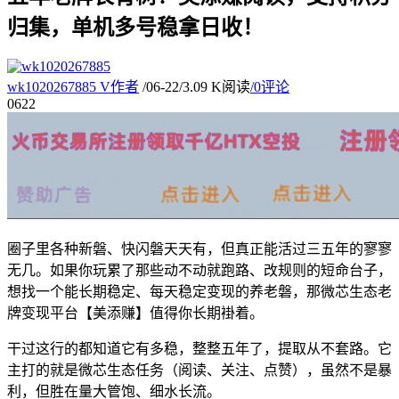
归集，单机多号稳拿日收！
wk1020267885
V
作者
/
06-22
/
3.09 K阅读
/
0评论
06
22
圈子里各种新磐、快闪磐天天有，但真正能活过三五年的寥寥
无几。如果你玩累了那些动不动就跑路、改规则的短命台子，
想找一个能长期稳定、每天稳定变现的养老磐，那微芯生态老
牌变现平台【美添赚】值得你长期褂着。
干过这行的都知道它有多稳，整整五年了，提取从不套路。它
主打的就是微芯生态任务（阅读、关注、点赞），虽然不是暴
利，但胜在量大管饱、细水长流。