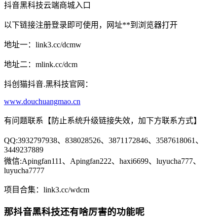
抖音黑科技云端商城入口
以下链接注册登录即可使用，网址**到浏览器打开
地址一：link3.cc/dcmw
地址二：mlink.cc/dcm
抖创猫抖音.黑科技官网：
www.douchuangmao.cn
有问题联系【防止系统升级链接失效，加下方联系方式】
QQ:3932797938、838028526、3871172846、3587618061、
3449237889
微信:Apingfan111、Apingfan222、haxi6699、luyucha777、
luyucha7777
项目合集：link3.cc/wdcm
那抖音黑科技还有啥厉害的功能呢