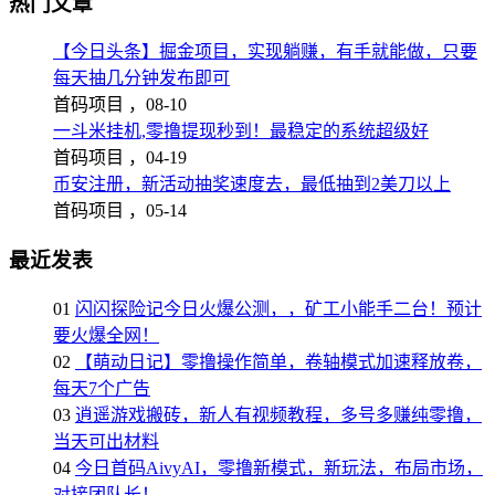
热门文章
【今日头条】掘金项目，实现躺赚，有手就能做，只要
每天抽几分钟发布即可
首码项目 ，
08-10
一斗米挂机,零撸提现秒到！最稳定的系统超级好
首码项目 ，
04-19
币安注册，新活动抽奖速度去，最低抽到2美刀以上
首码项目 ，
05-14
最近发表
01
闪闪探险记今日火爆公测，，矿工小能手二台！预计
要火爆全网！
02
【萌动日记】零撸操作简单，卷轴模式加速释放卷，
每天7个广告
03
逍遥游戏搬砖，新人有视频教程，多号多赚纯零撸，
当天可出材料
04
今日首码AivyAI，零撸新模式，新玩法，布局市场，
对接团队长！