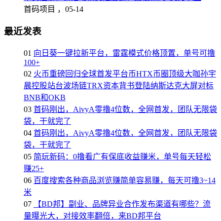
首码项目 ，
05-14
最近发表
01
向日葵一键拉新平台，雷霆模式价格顶置，单号可撸
100+
02
火币重磅回归全球首发平台币HTX币圈顶级大咖孙宇
晨控股站台波场链TRX资本背书登陆纳斯达克大屏对标
BNB和OKB
03
首码刚出，AivyA零撸4位数，全网首发，团队无限袋
袋，干就完了
04
首码刚出，AivyA零撸4位数，全网首发，团队无限袋
袋，干就完了
05
简玩新码：0撸看广有保底收益赚米，单号每天轻松
赚25+
06
百度搜索各种商品浏览赚简单容易赚，每天可撸3~14
米
07
【BD邦】副业、品牌异业合作发布渠道有哪些？流
量曝光大，对接效率翻倍，来BD邦平台