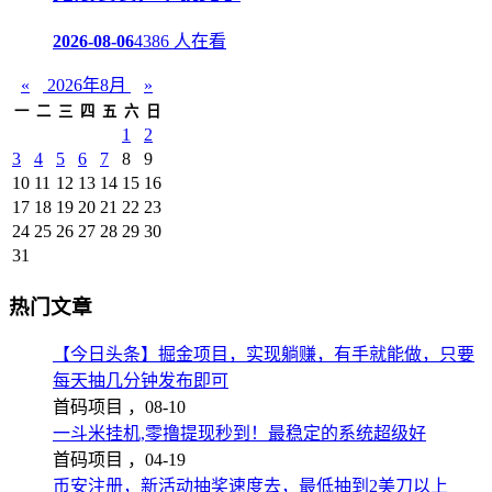
2026-08-06
4386 人在看
«
2026年8月
»
一
二
三
四
五
六
日
1
2
3
4
5
6
7
8
9
10
11
12
13
14
15
16
17
18
19
20
21
22
23
24
25
26
27
28
29
30
31
热门文章
【今日头条】掘金项目，实现躺赚，有手就能做，只要
每天抽几分钟发布即可
首码项目 ，
08-10
一斗米挂机,零撸提现秒到！最稳定的系统超级好
首码项目 ，
04-19
币安注册，新活动抽奖速度去，最低抽到2美刀以上