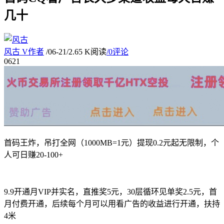
几十
风古
V
作者
/
06-21
/
2.65 K阅读
/
0评论
06
21
首码王炸，吊打全网（1000MB=1元）提现0.2元起无限制，个
人可日赚20-100+
9.9开通月VIP并实名，直推奖5元，30层循环见单奖2.5元，首
月付费开通，后续每个月可以用看广告的收益进行开通，扶持
4米