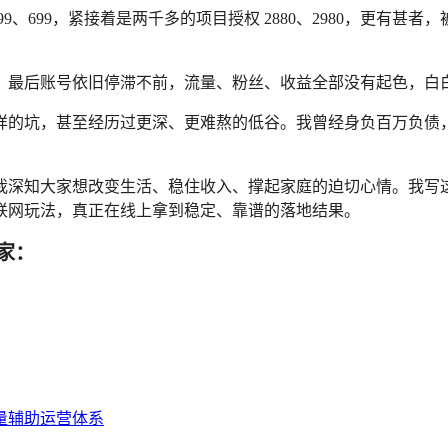
9、699，紧接着是两千多的项目授权 2880、2980，更有
，最后账号依旧停滞不前，流量、粉丝、收益全部没有起色，白
样的坑，甚至经历过更深、更难熬的低谷。我曾经身负百万负债
我深知大家想改变生活、稳住收入、撑起家庭的迫切心情。我写
联网玩法，真正在线上拿到稳定、靠谱的落地结果。
大家：