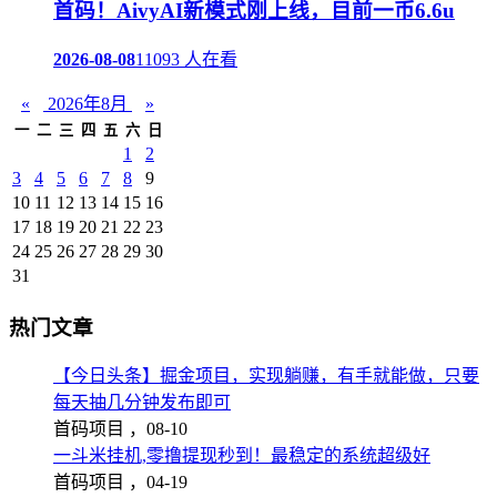
首码！AivyAI新模式刚上线，目前一币6.6u
2026-08-08
11093 人在看
«
2026年8月
»
一
二
三
四
五
六
日
1
2
3
4
5
6
7
8
9
10
11
12
13
14
15
16
17
18
19
20
21
22
23
24
25
26
27
28
29
30
31
热门文章
【今日头条】掘金项目，实现躺赚，有手就能做，只要
每天抽几分钟发布即可
首码项目 ，
08-10
一斗米挂机,零撸提现秒到！最稳定的系统超级好
首码项目 ，
04-19