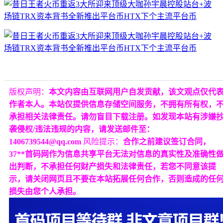
版权声明：
本文内容由互联网用户自发贡献，该文观点仅代
作者本人。本站仅提供信息存储空间服务，不拥有所有权，
承担相关法律责任。请勿盲目下载注册。如发现本站有涉嫌
袭侵权/违法违规的内容，请发送邮件至：
1406739544@qq.com
风险提示：
合作之前建议签订合同，
37**首码网作为信息共享平台无法对信息的真实性及准确性
出判断，不承担任何财产损失和法律责任，若您不同意该提
示，请关闭网页且不要在本站拓展任何合作，否则造成的任
损失由您个人承担。