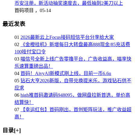
币安注册，新活动抽奖速度去，最低抽到2美刀以上
首码项目 ，
05-14
最近发表
01
2026最新云上Focus接码短信平台分享给大家
02
《金橙挂机》新增每日大转盘最高888现金/85充话费
100吱付宝口令
03
喵信号全新上线广告零撸平台，广告收益高，喵享快
乐速算重磅出品！
04
首码！AivyAI新模式刚上线，目前一币6.6u
05
钻石大亨2026新版，自带兑换提米乐，游戏钻石供不
应求
06
high推首码邀请码948095，做网盘拉新首选，单价高
结算快！
07
【幸运红包】首码刚出，首创矩阵玩法，推广收益超
高！
目录[+]