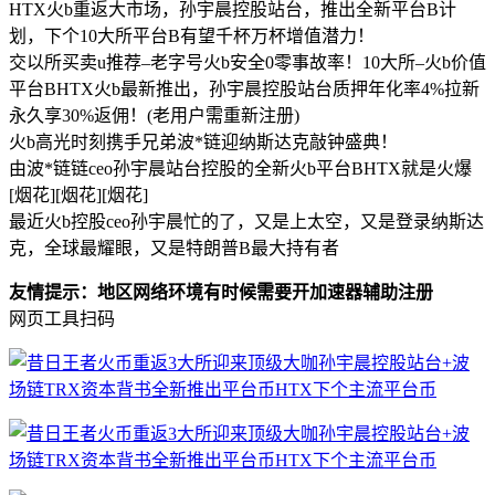
HTX火b重返大市场，孙宇晨控股站台，推出全新平台B计
划，下个10大所平台B有望千杯万杯增值潜力！
交以所买卖u推荐–老字号火b安全0零事故率！10大所–火b价值
平台BHTX火b最新推出，孙宇晨控股站台质押年化率4%拉新
永久享30%返佣！(老用户需重新注册)
火b高光时刻携手兄弟波*链迎纳斯达克敲钟盛典！
由波*链链ceo孙宇晨站台控股的全新火b平台BHTX就是火爆
[烟花][烟花][烟花]
最近火b控股ceo孙宇晨忙的了，又是上太空，又是登录纳斯达
克，全球最耀眼，又是特朗普B最大持有者
友情提示：地区网络环境有时候需要开加速器辅助注册
网页工具扫码