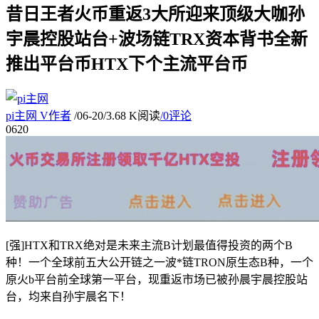
昔日王者火币重返3大所迎来顶级大咖孙
宇晨控股站台+波场链TRX资本背书全新
推出平台币HTX下个主流平台币
pi主网
V
作者
/
06-20
/
3.68 K阅读
/
0评论
06
20
[强]HTX和TRX绝对是未来主流B计划最值得投资的两个B
种！一个全球前五大公开链之一波*链TRON原生态B种，一个
原火b平台前全球第一平台，现重返市场已被孙晨宇晨控股站
台，均来自孙宇晨名下！