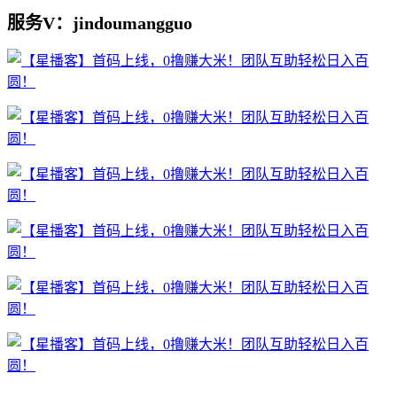
服务V：jindoumangguo