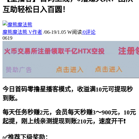
互助轻松日入百圆！
魔熊魔法熊
V
作者
/
06-19
/
1.05 W阅读
/
0评论
06
19
今日首码零撸星播客模式，收溢满10元可提现秒
到账。
每天任务秒赚2元，会员每天秒赚3～900元，10元
起提，刚上线亲测提现到账210元，速度开干❗️
✅推荐下级奖励：