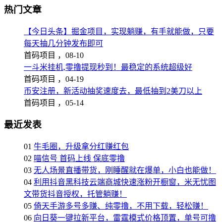
热门文章
【今日头条】掘金项目，实现躺赚，有手就能做，只要
每天抽几分钟发布即可
首码项目 ，
08-10
一斗米挂机,零撸提现秒到！最稳定的系统超级好
首码项目 ，
04-19
币安注册，新活动抽奖速度去，最低抽到2美刀以上
首码项目 ，
05-14
最近发表
01
牛毛圈，升级拿分红赚红包
02
喵信号 首码上线 保底零撸
03
无人场景直播带货，刚睡醒就在爆单，小白也能做！
04
利用抖音黑科技云端商城快速涨粉开橱窗，米无忧图
文带货抖音授权，托管躺赚！
05
倚天手游多号多赚、纯零撸，不用下载，轻松赚！
06
向日葵一键拉新平台，雷霆模式价格顶置，单号可撸