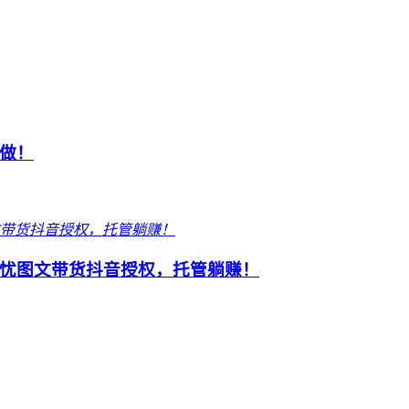
做！
忧图文带货抖音授权，托管躺赚！