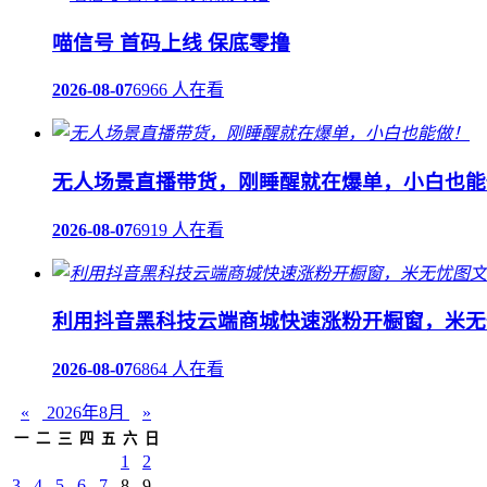
喵信号 首码上线 保底零撸
2026-08-07
6966 人在看
无人场景直播带货，刚睡醒就在爆单，小白也能
2026-08-07
6919 人在看
利用抖音黑科技云端商城快速涨粉开橱窗，米无
2026-08-07
6864 人在看
«
2026年8月
»
一
二
三
四
五
六
日
1
2
3
4
5
6
7
8
9