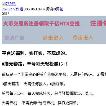
7676R
V
作者
/
06-18
/
3.09 K阅读
/
0评论
06
18
平台送福利，实打实，不玩虚的。
0撸无套路，单号每天轻松赚15+！
简玩是一个
非常良心
的看广告赚米平台，
无需任何投入，
无需
0撸无套路：
无需任何投入，
0撸赚米
。
单号每天15+：
每天完成任务，
单号轻松赚取15元以上。
无需养机：
不需要养*号或养机，
操作更简单。