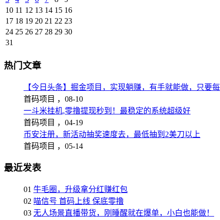
10
11
12
13
14
15
16
17
18
19
20
21
22
23
24
25
26
27
28
29
30
31
热门文章
【今日头条】掘金项目，实现躺赚，有手就能做，只要每
首码项目 ，
08-10
一斗米挂机,零撸提现秒到！最稳定的系统超级好
首码项目 ，
04-19
币安注册，新活动抽奖速度去，最低抽到2美刀以上
首码项目 ，
05-14
最近发表
01
牛毛圈，升级拿分红赚红包
02
喵信号 首码上线 保底零撸
03
无人场景直播带货，刚睡醒就在爆单，小白也能做！