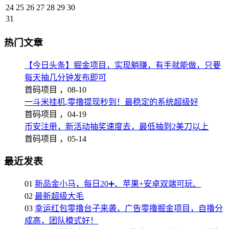
24
25
26
27
28
29
30
31
热门文章
【今日头条】掘金项目，实现躺赚，有手就能做，只要
每天抽几分钟发布即可
首码项目 ，
08-10
一斗米挂机,零撸提现秒到！最稳定的系统超级好
首码项目 ，
04-19
币安注册，新活动抽奖速度去，最低抽到2美刀以上
首码项目 ，
05-14
最近发表
01
新品金小马，每日20➕、苹果+安卓双端可玩、
02
最新超级大毛
03
幸运红包零撸台子来袭，广告零撸掘金项目，自撸分
成高，团队模式好！