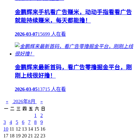
金鹏辉来手机看广告赚米，动动手指看看广告
就能持续赚米，每天都能撸！
2026-03-07
15699 人在看
金鹏辉来最新首码，看广告零撸掘金平台，刚
刚上线很好撸！
2026-03-05
13715 人在看
«
2026年8月
»
一
二
三
四
五
六
日
1
2
3
4
5
6
7
8
9
10
11
12
13
14
15
16
17
18
19
20
21
22
23