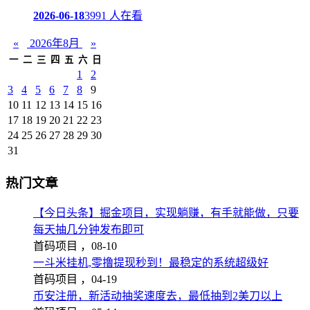
2026-06-18
3991 人在看
«
2026年8月
»
一
二
三
四
五
六
日
1
2
3
4
5
6
7
8
9
10
11
12
13
14
15
16
17
18
19
20
21
22
23
24
25
26
27
28
29
30
31
热门文章
【今日头条】掘金项目，实现躺赚，有手就能做，只要
每天抽几分钟发布即可
首码项目 ，
08-10
一斗米挂机,零撸提现秒到！最稳定的系统超级好
首码项目 ，
04-19
币安注册，新活动抽奖速度去，最低抽到2美刀以上