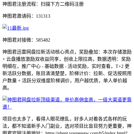
神图君注册流程：扫描下方二维码注册
神图君邀请码：131313
神图君对接微：585482
神图君迅雷网盘拉新活动核心亮点，奖励叠加：本次存储激励
+ 云盘播放激励双收益同享，创收上限拉高，数据透明：奖励
明细在，推广中心 - 基础数据 - 活动奖励，实时查看，T+2 更
新活跃分数据，账目清清楚楚，阶梯计价：拉新、促活按照用
户数量 + 活跃分双维度阶梯调价，用户越优质，单人单价越
高。
项目也太多了，看得人眼花缭乱，好多人对着各式各样的玩
法，都不知道新手入门副业，选对项目比盲目努力更重要，神
图君官网注册地址：https://shent.youpengw.com/h5/index.html?