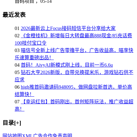
首码项目 ，
05-14
最近发表
01
2026最新云上Focus接码短信平台分享给大家
02
《金橙挂机》新增每日大转盘最高888现金/85充话费
100吱付宝口令
03
喵信号全新上线广告零撸平台，广告收益高，喵享快
乐速算重磅出品！
04
首码！AivyAI新模式刚上线，目前一币6.6u
05
钻石大亨2026新版，自带兑换提米乐，游戏钻石供不
应求
06
high推首码邀请码948095，做网盘拉新首选，单价高
结算快！
07
【幸运红包】首码刚出，首创矩阵玩法，推广收益超
高！
目录[+]
网站地图
XML
广告合作
免责声明