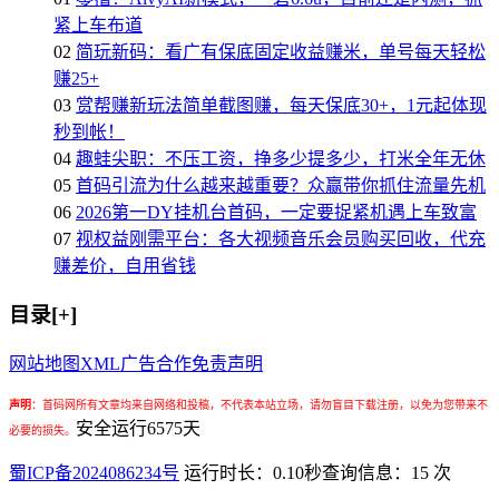
紧上车布道
02
简玩新码：看广有保底固定收益赚米，单号每天轻松
赚25+
03
赏帮赚新玩法简单截图赚，每天保底30+，1元起体现
秒到帐！
04
趣蛙尖职：不压工资，挣多少提多少，打米全年无休
05
首码引流为什么越来越重要？众赢带你抓住流量先机
06
2026第一DY挂机台首码，一定要捉紧机遇上车致富
07
视权益刚需平台：各大视频音乐会员购买回收，代充
赚差价，自用省钱
目录[+]
网站地图
XML
广告合作
免责声明
声明
：
首码网所有文章均来自网络和投稿，不代表本站立场，请勿盲目下载注册，以免为您带来不
安全运行
6575
天
必要的损失。
蜀ICP备2024086234号
运行时长：0.10秒
查询信息：15 次