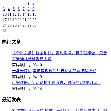
1
2
3
4
5
6
7
8
9
10
11
12
13
14
15
16
17
18
19
20
21
22
23
24
25
26
27
28
29
30
31
热门文章
【今日头条】掘金项目，实现躺赚，有手就能做，只要
每天抽几分钟发布即可
首码项目 ，
08-10
一斗米挂机,零撸提现秒到！最稳定的系统超级好
首码项目 ，
04-19
币安注册，新活动抽奖速度去，最低抽到2美刀以上
首码项目 ，
05-14
最近发表
01
零撸！AivyAI新模式，一碧6.6u，目前还是内测，抓