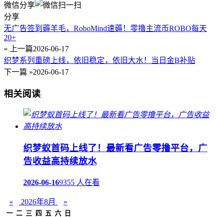
微信分享
分享
无广告签到薅羊毛，RoboMind速薅！零撸主流币ROBO每天
20+
« 上一篇
2026-06-17
织梦系列重磅上线，依旧稳定，依旧大水！当日金B补贴
下一篇 »
2026-06-17
相关阅读
织梦蚁首码上线了！最新看广告零撸平台，广
告收益高持续放水
2026-06-16
9355 人在看
«
2026年8月
»
一
二
三
四
五
六
日