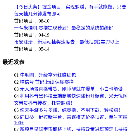
【今日头条】掘金项目，实现躺赚，有手就能做，只要
每天抽几分钟发布即可
首码项目 ，
08-10
一斗米挂机,零撸提现秒到！最稳定的系统超级好
首码项目 ，
04-19
币安注册，新活动抽奖速度去，最低抽到2美刀以上
首码项目 ，
05-14
最近发表
01
牛毛圈，升级拿分红赚红包
02
喵信号 首码上线 保底零撸
03
无人场景直播带货，刚睡醒就在爆单，小白也能做！
04
利用抖音黑科技云端商城快速涨粉开橱窗，米无忧图
文带货抖音授权，托管躺赚！
05
倚天手游多号多赚、纯零撸，不用下载，轻松赚！
06
向日葵一键拉新平台，雷霆模式价格顶置，单号可撸
100+
07
新项目星际宇宙即将上线，扶持政策进群预定卡扶持