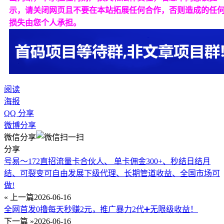
示，请关闭网页且不要在本站拓展任何合作，否则造成的任
损失由您个人承担。
阅读
海报
QQ 分享
微博分享
微信分享
分享
号易～172直招流量卡合伙人、 单卡佣金300+、秒结日结月
结、可裂变可自由发展下级代理、长期管道收益、全国市场可
做!
« 上一篇
2026-06-16
全网首发0撸每天秒赚2元，推广暴力2代➕无限级收益！
下一篇 »
2026-06-16