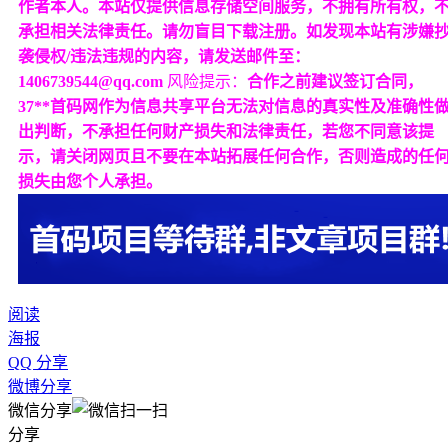
作者本人。本站仅提供信息存储空间服务，不拥有所有权，
承担相关法律责任。请勿盲目下载注册。如发现本站有涉嫌
袭侵权/违法违规的内容，请发送邮件至：
1406739544@qq.com
风险提示：
合作之前建议签订合同，
37**首码网作为信息共享平台无法对信息的真实性及准确性
出判断，不承担任何财产损失和法律责任，若您不同意该提
示，请关闭网页且不要在本站拓展任何合作，否则造成的任
损失由您个人承担。
阅读
海报
QQ 分享
微博分享
微信分享
分享