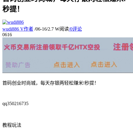
秒提！
wudi886
V
作者
/
06-16
/
2.7 W阅读
/
0评论
06
16
首码创业时尚城，每天存银两轻松赚米!秒提！
qq350216735
教程玩法