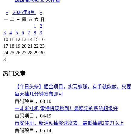
2026-08-09
330 人在看
«
2026年8月
»
一
二
三
四
五
六
日
1
2
3
4
5
6
7
8
9
10
11
12
13
14
15
16
17
18
19
20
21
22
23
24
25
26
27
28
29
30
31
热门文章
【今日头条】掘金项目，实现躺赚，有手就能做，只要
每天抽几分钟发布即可
首码项目 ，
08-10
一斗米挂机,零撸提现秒到！最稳定的系统超级好
首码项目 ，
04-19
币安注册，新活动抽奖速度去，最低抽到2美刀以上
首码项目 ，
05-14