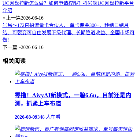
UC网盘拉新怎么做？如何申请权限？抖啦咪UC网盘拉新平台
介绍
« 上一篇
2026-06-16
号易～172直招流量卡合伙人、 单卡佣金300+、秒结日结月
结、可裂变可自由发展下级代理、长期管道收益、全国市场可
做!
下一篇 »
2026-06-16
相关阅读
零撸！AivyAI新模式，一碧6.6u，目前还是内
测，抓紧上车布道
2026-08-09
348 人在看