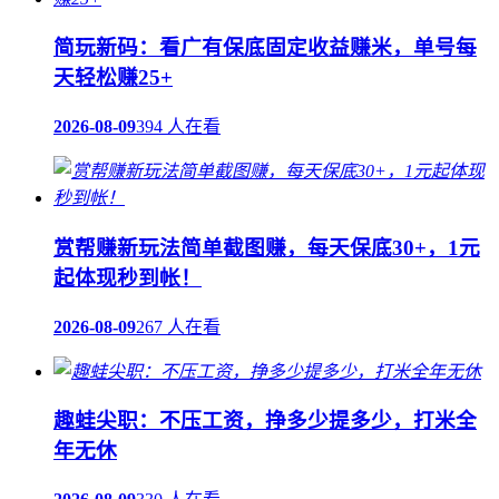
简玩新码：看广有保底固定收益赚米，单号每
天轻松赚25+
2026-08-09
394 人在看
赏帮赚新玩法简单截图赚，每天保底30+，1元
起体现秒到帐！
2026-08-09
267 人在看
趣蛙尖职：不压工资，挣多少提多少，打米全
年无休