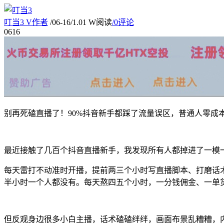
叮当3
V
作者
/
06-16
/
1.01 W阅读
/
0评论
06
16
别再死磕直播了！90%抖音新手都踩了流量误区，普通人零成
最近接触了几百个抖音直播新手，我发现所有人都掉进了一模
每天雷打不动准时开播，提前两三个小时写直播脚本、打磨话术
半小时一个人都没有。每天熬四五个小时，一分钱佣金、一单
但反观身边很多小白主播，话术磕磕绊绊，画面布景乱糟糟，