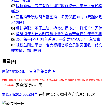
紧上车布道
02
简玩新码：看广有保底固定收益赚米，单号每天轻松
赚25+
03
赏帮赚新玩法简单截图赚，每天保底30+，1元起体现
秒到帐！
04
趣蛙尖职：不压工资，挣多少提多少，打米全年无休
05
首码引流为什么越来越重要？众赢带你抓住流量先机
06
2026第一DY挂机台首码，一定要捉紧机遇上车致富
07
视权益刚需平台：各大视频音乐会员购买回收，代充
赚差价，自用省钱
目录[+]
网站地图
XML
广告合作
免责声明
声明
：
首码网所有文章均来自网络和投稿，不代表本站立场，请勿盲目下载注册，以免为您带来不
安全运行
6575
天
必要的损失。
蜀ICP备2024086234号
运行时长：0.03秒
查询信息：18 次