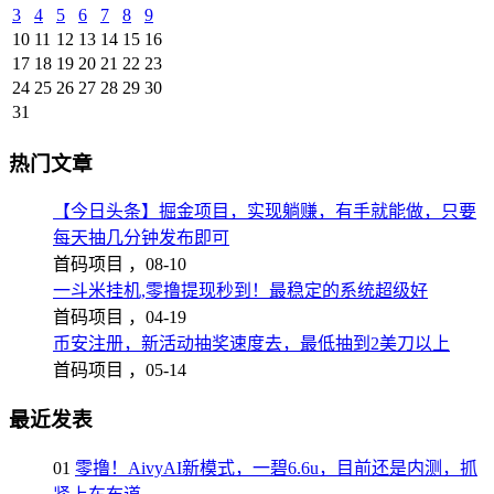
3
4
5
6
7
8
9
10
11
12
13
14
15
16
17
18
19
20
21
22
23
24
25
26
27
28
29
30
31
热门文章
【今日头条】掘金项目，实现躺赚，有手就能做，只要
每天抽几分钟发布即可
首码项目 ，
08-10
一斗米挂机,零撸提现秒到！最稳定的系统超级好
首码项目 ，
04-19
币安注册，新活动抽奖速度去，最低抽到2美刀以上
首码项目 ，
05-14
最近发表
01
零撸！AivyAI新模式，一碧6.6u，目前还是内测，抓