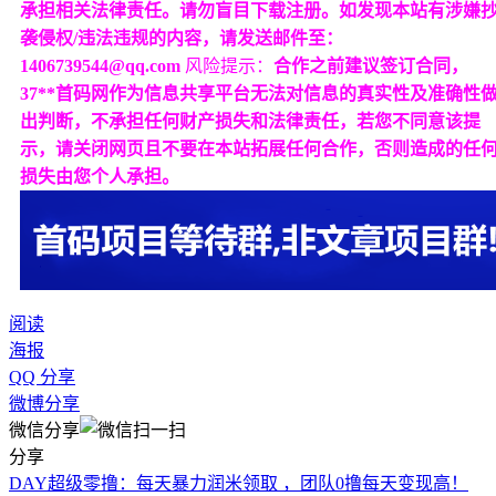
承担相关法律责任。请勿盲目下载注册。如发现本站有涉嫌
袭侵权/违法违规的内容，请发送邮件至：
1406739544@qq.com
风险提示：
合作之前建议签订合同，
37**首码网作为信息共享平台无法对信息的真实性及准确性
出判断，不承担任何财产损失和法律责任，若您不同意该提
示，请关闭网页且不要在本站拓展任何合作，否则造成的任
损失由您个人承担。
阅读
海报
QQ 分享
微博分享
微信分享
分享
DAY超级零撸：每天暴力润米领取 ，团队0撸每天变现高！