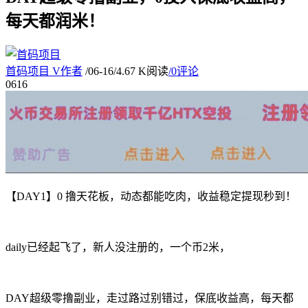
每天都润米！
首码项目
V
作者
/
06-16
/
4.67 K阅读
/
0评论
06
16
【DAY1】0 撸天花板，动态都能吃肉，收益稳定提现秒到！
daily已经起飞了，新人没注册的，一个币2米，
DAY超级零撸副业，走过路过别错过，保底收益高，每天都