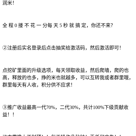
润米！
全 程 0 搂 不 花 一 分每 天 5 秒 就 搞 定，你还不来？
②注册后实名登录后点击抽奖给激活码，然后激活即可！
点挖矿里面的升级选项，每天领取收益，然后爬墙，爬的也
高，释放的也多，挣的米也就越多，可以互转我或者群里哦，
群里每天有人收，积分供不应求！
③推广收益最高一代70%，二代30%，共计100%下级贡献收
益！！