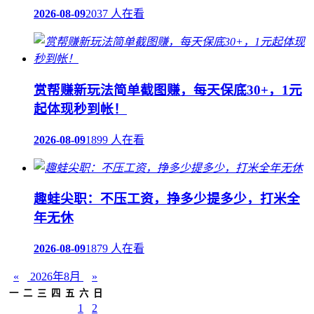
2026-08-09
2037 人在看
赏帮赚新玩法简单截图赚，每天保底30+，1元
起体现秒到帐！
2026-08-09
1899 人在看
趣蛙尖职：不压工资，挣多少提多少，打米全
年无休
2026-08-09
1879 人在看
«
2026年8月
»
一
二
三
四
五
六
日
1
2