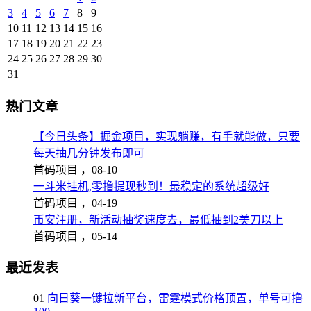
3
4
5
6
7
8
9
10
11
12
13
14
15
16
17
18
19
20
21
22
23
24
25
26
27
28
29
30
31
热门文章
【今日头条】掘金项目，实现躺赚，有手就能做，只要
每天抽几分钟发布即可
首码项目 ，
08-10
一斗米挂机,零撸提现秒到！最稳定的系统超级好
首码项目 ，
04-19
币安注册，新活动抽奖速度去，最低抽到2美刀以上
首码项目 ，
05-14
最近发表
01
向日葵一键拉新平台，雷霆模式价格顶置，单号可撸