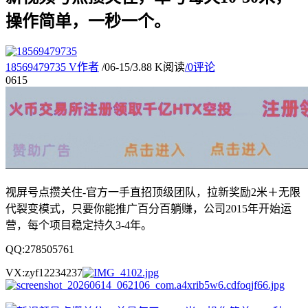
操作简单，一秒一个。
18569479735
V
作者
/
06-15
/
3.88 K阅读
/
0评论
06
15
视屏号点攒关住-官方一手直招顶级团队，拉新奖励2米＋无限
代裂变模式，只要你能推广百分百躺赚，公司2015年开始运
营，每个项目稳定持久3-4年。
QQ:278505761
VX:zyf12234237