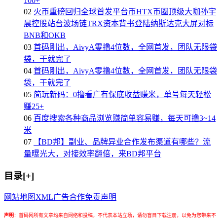
100+
02
火币重磅回归全球首发平台币HTX币圈顶级大咖孙宇
晨控股站台波场链TRX资本背书登陆纳斯达克大屏对标
BNB和OKB
03
首码刚出，AivyA零撸4位数，全网首发，团队无限袋
袋，干就完了
04
首码刚出，AivyA零撸4位数，全网首发，团队无限袋
袋，干就完了
05
简玩新码：0撸看广有保底收益赚米，单号每天轻松
赚25+
06
百度搜索各种商品浏览赚简单容易赚，每天可撸3~14
米
07
【BD邦】副业、品牌异业合作发布渠道有哪些？流
量曝光大，对接效率翻倍，来BD邦平台
目录[+]
网站地图
XML
广告合作
免责声明
声明
：
首码网所有文章均来自网络和投稿，不代表本站立场，请勿盲目下载注册，以免为您带来不