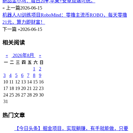
新品金小马：每日20➕,苹果+安卓双端可玩。
« 上一篇
2026-06-15
机器人AI训练项目RoboMind：零撸主流币ROBO，每天零撸
21元，算力即财富！
下一篇 »
2026-06-15
相关阅读
«
2026年8月
»
一
二
三
四
五
六
日
1
2
3
4
5
6
7
8
9
10
11
12
13
14
15
16
17
18
19
20
21
22
23
24
25
26
27
28
29
30
31
热门文章
【今日头条】掘金项目，实现躺赚，有手就能做，只要