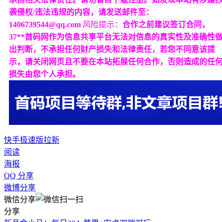
袭侵权/违法违规的内容，请发送邮件至：
1406739544@qq.com
风险提示：
合作之前建议签订合同，
37**首码网作为信息共享平台无法对信息的真实性及准确性
出判断，不承担任何财产损失和法律责任，若您不同意该提
示，请关闭网页且不要在本站拓展任何合作，否则造成的任
损失由您个人承担。
快手极速版拉新
阅读
海报
QQ 分享
微博分享
微信分享
分享