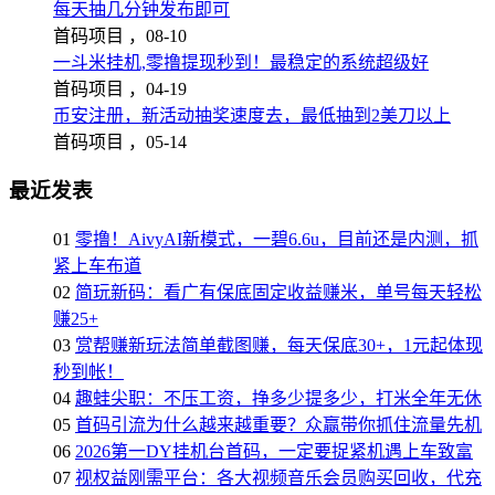
每天抽几分钟发布即可
首码项目 ，
08-10
一斗米挂机,零撸提现秒到！最稳定的系统超级好
首码项目 ，
04-19
币安注册，新活动抽奖速度去，最低抽到2美刀以上
首码项目 ，
05-14
最近发表
01
零撸！AivyAI新模式，一碧6.6u，目前还是内测，抓
紧上车布道
02
简玩新码：看广有保底固定收益赚米，单号每天轻松
赚25+
03
赏帮赚新玩法简单截图赚，每天保底30+，1元起体现
秒到帐！
04
趣蛙尖职：不压工资，挣多少提多少，打米全年无休
05
首码引流为什么越来越重要？众赢带你抓住流量先机
06
2026第一DY挂机台首码，一定要捉紧机遇上车致富
07
视权益刚需平台：各大视频音乐会员购买回收，代充