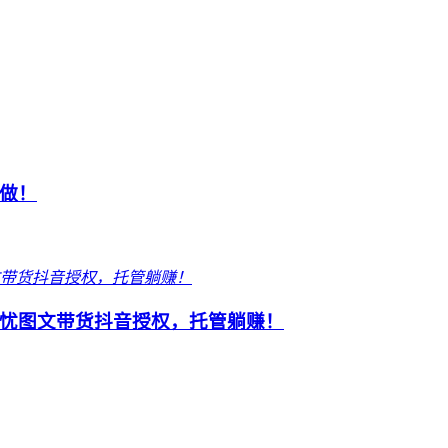
做！
忧图文带货抖音授权，托管躺赚！