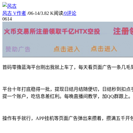
风古
V
作者
/
06-14
/
3.82 K阅读
/
0评论
06
14
首码零撸蓝海平台刚出我就上车了，每天看页面广告一条几毛到
平台十年打底稳得一批，提现日结月结随便切，日结秒到扣点
提一个账户，吃信息差红利。每晚直播间教学，加QQ群跟上。
操作有手就行，APP挂机等页面广告弹出来攒着，攒满五千开