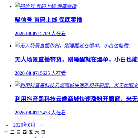
喵信号 首码上线 保底零撸
2026-08-07
15709 人在看
无人场景直播带货，刚睡醒就在爆单，小白也能
2026-08-07
15625 人在看
利用抖音黑科技云端商城快速涨粉开橱窗，米无
2026-08-07
15433 人在看
«
2026年8月
»
一
二
三
四
五
六
日