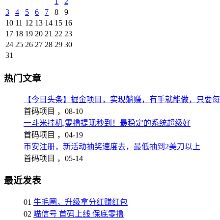
1
2
3
4
5
6
7
8
9
10
11
12
13
14
15
16
17
18
19
20
21
22
23
24
25
26
27
28
29
30
31
热门文章
【今日头条】掘金项目，实现躺赚，有手就能做，只要每
首码项目 ，
08-10
一斗米挂机,零撸提现秒到！最稳定的系统超级好
首码项目 ，
04-19
币安注册，新活动抽奖速度去，最低抽到2美刀以上
首码项目 ，
05-14
最近发表
01
牛毛圈，升级拿分红赚红包
02
喵信号 首码上线 保底零撸