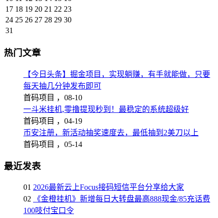
17
18
19
20
21
22
23
24
25
26
27
28
29
30
31
热门文章
【今日头条】掘金项目，实现躺赚，有手就能做，只要
每天抽几分钟发布即可
首码项目 ，
08-10
一斗米挂机,零撸提现秒到！最稳定的系统超级好
首码项目 ，
04-19
币安注册，新活动抽奖速度去，最低抽到2美刀以上
首码项目 ，
05-14
最近发表
01
2026最新云上Focus接码短信平台分享给大家
02
《金橙挂机》新增每日大转盘最高888现金/85充话费
100吱付宝口令