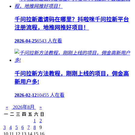
千问拉新邀请码在哪里？抖啦咪千问拉新平台
注册流程，地推网推好项目！
2026-04-25
6543 人在看
千问拉新方法教程，刚刚上线的项目，佣金高
新用户多!
2026-02-12
10455 人在看
«
2026年8月
»
一
二
三
四
五
六
日
1
2
3
4
5
6
7
8
9
10
11
12
13
14
15
16