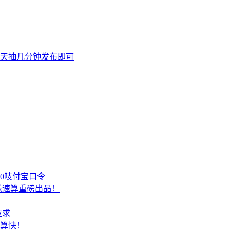
天抽几分钟发布即可
00吱付宝口令
乐速算重磅出品！
应求
结算快！