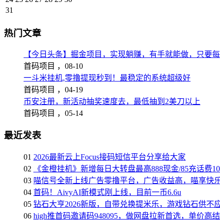
31
热门文章
【今日头条】掘金项目，实现躺赚，有手就能做，只要每
首码项目 ，
08-10
一斗米挂机,零撸提现秒到！最稳定的系统超级好
首码项目 ，
04-19
币安注册，新活动抽奖速度去，最低抽到2美刀以上
首码项目 ，
05-14
最近发表
01
2026最新云上Focus接码短信平台分享给大家
02
《金橙挂机》新增每日大转盘最高888现金/85充话费1
03
喵信号全新上线广告零撸平台，广告收益高，喵享快
04
首码！AivyAI新模式刚上线，目前一币6.6u
05
钻石大亨2026新版，自带兑换提米乐，游戏钻石供不
06
high推首码邀请码948095，做网盘拉新首选，单价高