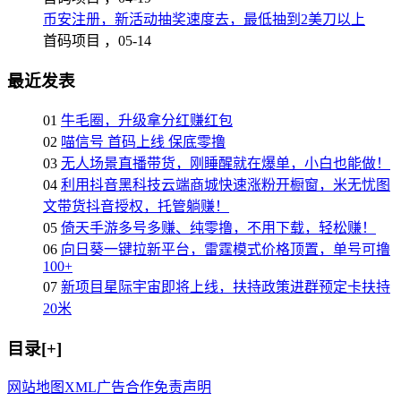
币安注册，新活动抽奖速度去，最低抽到2美刀以上
首码项目 ，
05-14
最近发表
01
牛毛圈，升级拿分红赚红包
02
喵信号 首码上线 保底零撸
03
无人场景直播带货，刚睡醒就在爆单，小白也能做！
04
利用抖音黑科技云端商城快速涨粉开橱窗，米无忧图
文带货抖音授权，托管躺赚！
05
倚天手游多号多赚、纯零撸，不用下载，轻松赚！
06
向日葵一键拉新平台，雷霆模式价格顶置，单号可撸
100+
07
新项目星际宇宙即将上线，扶持政策进群预定卡扶持
20米
目录[+]
网站地图
XML
广告合作
免责声明