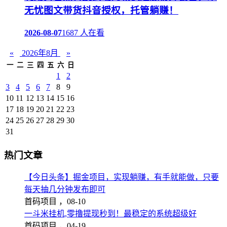
无忧图文带货抖音授权，托管躺赚！
2026-08-07
1687 人在看
«
2026年8月
»
一
二
三
四
五
六
日
1
2
3
4
5
6
7
8
9
10
11
12
13
14
15
16
17
18
19
20
21
22
23
24
25
26
27
28
29
30
31
热门文章
【今日头条】掘金项目，实现躺赚，有手就能做，只要
每天抽几分钟发布即可
首码项目 ，
08-10
一斗米挂机,零撸提现秒到！最稳定的系统超级好
首码项目 ，
04-19