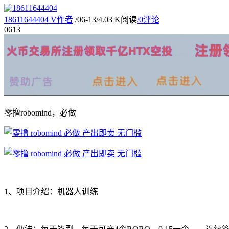
18611644404
V
作者
/
06-13
/
4.03 K阅读
/
0评论
06
13
零撸robomind，必做
1、项目介绍：机器人训练