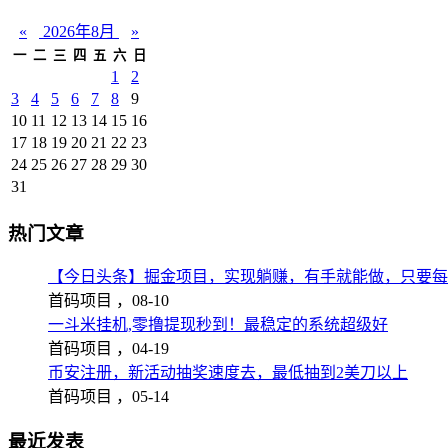
«
2026年8月
»
一
二
三
四
五
六
日
1
2
3
4
5
6
7
8
9
10
11
12
13
14
15
16
17
18
19
20
21
22
23
24
25
26
27
28
29
30
31
热门文章
【今日头条】掘金项目，实现躺赚，有手就能做，只要每
首码项目 ，
08-10
一斗米挂机,零撸提现秒到！最稳定的系统超级好
首码项目 ，
04-19
币安注册，新活动抽奖速度去，最低抽到2美刀以上
首码项目 ，
05-14
最近发表