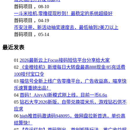
首码项目 ，
08-10
一斗米挂机,零撸提现秒到！最稳定的系统超级好
首码项目 ，
04-19
币安注册，新活动抽奖速度去，最低抽到2美刀以上
首码项目 ，
05-14
最近发表
01
2026最新云上Focus接码短信平台分享给大家
02
《金橙挂机》新增每日大转盘最高888现金/85充话费
100吱付宝口令
03
喵信号全新上线广告零撸平台，广告收益高，喵享快
乐速算重磅出品！
04
首码！AivyAI新模式刚上线，目前一币6.6u
05
钻石大亨2026新版，自带兑换提米乐，游戏钻石供不
应求
06
high推首码邀请码948095，做网盘拉新首选，单价高
结算快！
07
【幸运红包】首码刚出，首创矩阵玩法，推广收益超