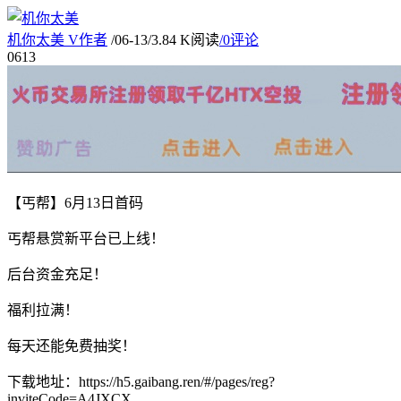
机你太美
V
作者
/
06-13
/
3.84 K阅读
/
0评论
06
13
【丐帮】6月13日首码
丐帮悬赏新平台已上线！
后台资金充足！
福利拉满！
每天还能免费抽奖！
下载地址：https://h5.gaibang.ren/#/pages/reg?
inviteCode=A4JXCX