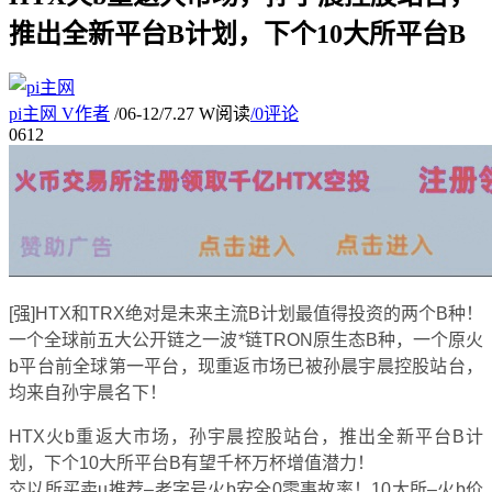
推出全新平台B计划，下个10大所平台B
pi主网
V
作者
/
06-12
/
7.27 W阅读
/
0评论
06
12
[强]HTX和TRX绝对是未来主流B计划最值得投资的两个B种！
一个全球前五大公开链之一波*链TRON原生态B种，一个原火
b平台前全球第一平台，现重返市场已被孙晨宇晨控股站台，
均来自孙宇晨名下！
HTX火b重返大市场，孙宇晨控股站台，推出全新平台B计
划，下个10大所平台B有望千杯万杯增值潜力！
交以所买卖u推荐–老字号火b安全0零事故率！10大所–火b价