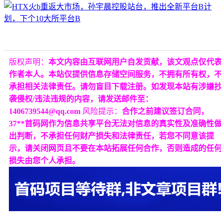
版权声明：
本文内容由互联网用户自发贡献，该文观点仅代
作者本人。本站仅提供信息存储空间服务，不拥有所有权，
承担相关法律责任。请勿盲目下载注册。如发现本站有涉嫌
袭侵权/违法违规的内容，请发送邮件至：
1406739544@qq.com
风险提示：
合作之前建议签订合同，
37**首码网作为信息共享平台无法对信息的真实性及准确性
出判断，不承担任何财产损失和法律责任，若您不同意该提
示，请关闭网页且不要在本站拓展任何合作，否则造成的任
损失由您个人承担。