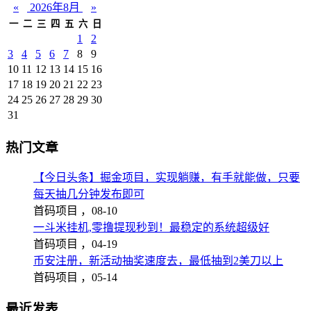
«
2026年8月
»
一
二
三
四
五
六
日
1
2
3
4
5
6
7
8
9
10
11
12
13
14
15
16
17
18
19
20
21
22
23
24
25
26
27
28
29
30
31
热门文章
【今日头条】掘金项目，实现躺赚，有手就能做，只要
每天抽几分钟发布即可
首码项目 ，
08-10
一斗米挂机,零撸提现秒到！最稳定的系统超级好
首码项目 ，
04-19
币安注册，新活动抽奖速度去，最低抽到2美刀以上
首码项目 ，
05-14
最近发表