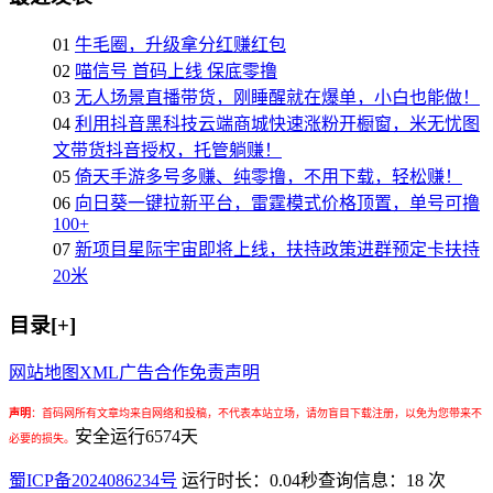
01
牛毛圈，升级拿分红赚红包
02
喵信号 首码上线 保底零撸
03
无人场景直播带货，刚睡醒就在爆单，小白也能做！
04
利用抖音黑科技云端商城快速涨粉开橱窗，米无忧图
文带货抖音授权，托管躺赚！
05
倚天手游多号多赚、纯零撸，不用下载，轻松赚！
06
向日葵一键拉新平台，雷霆模式价格顶置，单号可撸
100+
07
新项目星际宇宙即将上线，扶持政策进群预定卡扶持
20米
目录[+]
网站地图
XML
广告合作
免责声明
声明
：
首码网所有文章均来自网络和投稿，不代表本站立场，请勿盲目下载注册，以免为您带来不
安全运行
6574
天
必要的损失。
蜀ICP备2024086234号
运行时长：0.04秒
查询信息：18 次