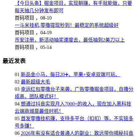
【今日头条】掘金项目，实现躺赚，有手就能做，只要
每天抽几分钟发布即可
首码项目 ，
08-10
一斗米挂机,零撸提现秒到！最稳定的系统超级好
首码项目 ，
04-19
币安注册，新活动抽奖速度去，最低抽到2美刀以上
首码项目 ，
05-14
最近发表
01
新品金小马，每日20➕、苹果+安卓双端可玩、
02
最新超级大毛
03
幸运红包零撸台子来袭，广告零撸掘金项目，自撸分
成高，团队模式好！
04
想通过抖音实现月入7000+的收入，现在加入黑科技
云端商城是最佳时机！
05
首发零撸挂机赚，支持多平台（扣扣）等，不实铭多
号多赚！
06
2026年有没有适合普通人的副业：致远带你揭秘抖音