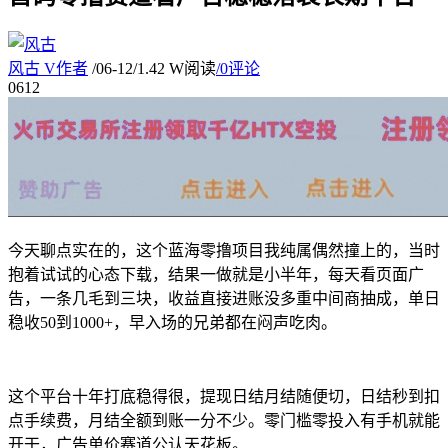
风古
V
作者
/
06-12
/
1.42 W阅读
/
0评论
06
12
今天聊点实在的，这个蓝海零撸项目我纯属偶然撞上的，当时
抱着试试的心态下载，结果一做就是小半年，每天看页面广
告，一条几毛到三块，收益直接进账没多重中间商抽成，单日
稳收50到1000+，早入场的兄弟都在闷声吃肉。
这个平台十年打底稳得很，提现日结月结随便切，日结秒到扣
点手续费，月结全额到账一分不少。零门槛零投入有手机就能
开干，广告单价赛道公认天花板。