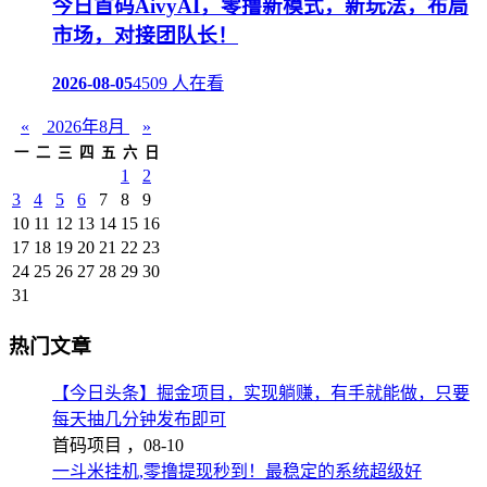
今日首码AivyAI，零撸新模式，新玩法，布局
市场，对接团队长！
2026-08-05
4509 人在看
«
2026年8月
»
一
二
三
四
五
六
日
1
2
3
4
5
6
7
8
9
10
11
12
13
14
15
16
17
18
19
20
21
22
23
24
25
26
27
28
29
30
31
热门文章
【今日头条】掘金项目，实现躺赚，有手就能做，只要
每天抽几分钟发布即可
首码项目 ，
08-10
一斗米挂机,零撸提现秒到！最稳定的系统超级好