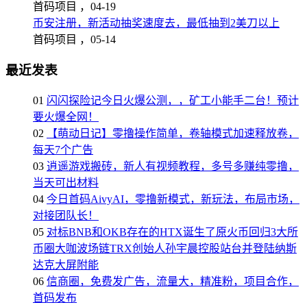
首码项目 ，
04-19
币安注册，新活动抽奖速度去，最低抽到2美刀以上
首码项目 ，
05-14
最近发表
01
闪闪探险记今日火爆公测，，矿工小能手二台！预计
要火爆全网！
02
【萌动日记】零撸操作简单，卷轴模式加速释放卷，
每天7个广告
03
逍遥游戏搬砖，新人有视频教程，多号多赚纯零撸，
当天可出材料
04
今日首码AivyAI，零撸新模式，新玩法，布局市场，
对接团队长！
05
对标BNB和OKB存在的HTX诞生了原火币回归3大所
币圈大咖波场链TRX创始人孙宇晨控股站台并登陆纳斯
达克大屏附能
06
信商圈，免费发广告，流量大，精准粉，项目合作，
首码发布