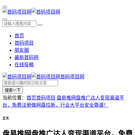
首页
首码项目
朋友圈
最新首码网
在线投稿
首码项目网
搜索一下
当前位置：
首页
首码项目
盘易推网盘推广达人变现渠道平
台，免费注册做网盘拉新，行业大平台安全靠谱！
正文
盘易推网盘推广达人变现渠道平台，免费