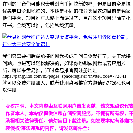
在别的平台你可能也会看到有千问拉新的吗，但是目前全是拉
优惠券口令和地推的，本质是不同的教育类目这边目前是独家
他们平台，项目推广思路上面讲过了，目前这个项目是除了小
红书，全域可以推，包括私域流量。
我们只需要把后端承接的网盘换成千问口令就行了，关于承接
问题，也是可以轻松解决的，如果你也想做网盘或者应用拉
新，可以来盘易推，通过盘易推官网注册地址
https://pangyitui.com/h5/pages_space/register?inviteCode=772841
就可以免费注册加入，或者使用盘易推官方邀请码772841也可
以注册。
版权声明：
本文内容由互联网用户自发贡献，该文观点仅代
作者本人。本站仅提供信息存储空间服务，不拥有所有权，
承担相关法律责任。请勿盲目下载注册。如发现本站有涉嫌
袭侵权/违法违规的内容，请发送邮件至：