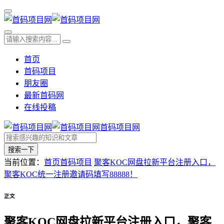
首页
首码项目
朋友圈
最新首码网
在线投稿
首码项目网
搜索一下
当前位置：
首页
首码项目
聚客KOC网盘拉新平台注册入口，
聚客KOC统一注册邀请码填写88888！
正文
聚客KOC网盘拉新平台注册入口，聚客