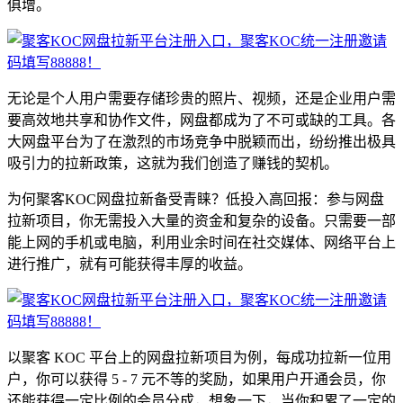
俱增。
无论是个人用户需要存储珍贵的照片、视频，还是企业用户需
要高效地共享和协作文件，网盘都成为了不可或缺的工具。各
大网盘平台为了在激烈的市场竞争中脱颖而出，纷纷推出极具
吸引力的拉新政策，这就为我们创造了赚钱的契机。
为何聚客KOC网盘拉新备受青睐？低投入高回报：参与网盘
拉新项目，你无需投入大量的资金和复杂的设备。只需要一部
能上网的手机或电脑，利用业余时间在社交媒体、网络平台上
进行推广，就有可能获得丰厚的收益。
以聚客 KOC 平台上的网盘拉新项目为例，每成功拉新一位用
户，你可以获得 5 - 7 元不等的奖励，如果用户开通会员，你
还能获得一定比例的会员分成，想象一下，当你积累了一定的