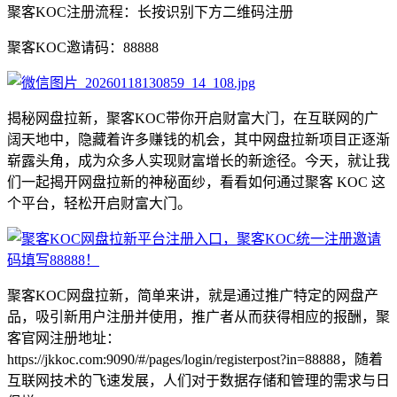
聚客KOC注册流程：长按识别下方二维码注册
聚客KOC邀请码：88888
揭秘网盘拉新，聚客KOC带你开启财富大门，在互联网的广
阔天地中，隐藏着许多赚钱的机会，其中网盘拉新项目正逐渐
崭露头角，成为众多人实现财富增长的新途径。今天，就让我
们一起揭开网盘拉新的神秘面纱，看看如何通过聚客 KOC 这
个平台，轻松开启财富大门。
聚客KOC网盘拉新，简单来讲，就是通过推广特定的网盘产
品，吸引新用户注册并使用，推广者从而获得相应的报酬，聚
客官网注册地址：
https://jkkoc.com:9090/#/pages/login/registerpost?in=88888，随着
互联网技术的飞速发展，人们对于数据存储和管理的需求与日