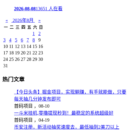
2026-08-08
13651 人在看
«
2026年8月
»
一
二
三
四
五
六
日
1
2
3
4
5
6
7
8
9
10
11
12
13
14
15
16
17
18
19
20
21
22
23
24
25
26
27
28
29
30
31
热门文章
【今日头条】掘金项目，实现躺赚，有手就能做，只要
每天抽几分钟发布即可
首码项目 ，
08-10
一斗米挂机,零撸提现秒到！最稳定的系统超级好
首码项目 ，
04-19
币安注册，新活动抽奖速度去，最低抽到2美刀以上