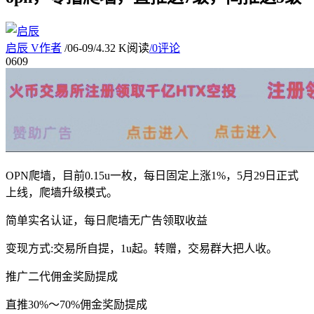
启辰
V
作者
/
06-09
/
4.32 K阅读
/
0评论
06
09
OPN爬墙，目前0.15u一枚，每日固定上涨1%，5月29日正式
上线，爬墙升级模式。
简单实名认证，每日爬墙无广告领取收益
变现方式:交易所自提，1u起。转赠，交易群大把人收。
推广二代佣金奖励提成
直推30%～70%佣金奖励提成