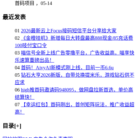
首码项目 ，
05-14
最近发表
01
2026最新云上Focus接码短信平台分享给大家
02
《金橙挂机》新增每日大转盘最高888现金/85充话费
100吱付宝口令
03
喵信号全新上线广告零撸平台，广告收益高，喵享快
乐速算重磅出品！
04
首码！AivyAI新模式刚上线，目前一币6.6u
05
钻石大亨2026新版，自带兑换提米乐，游戏钻石供不
应求
06
high推首码邀请码948095，做网盘拉新首选，单价高
结算快！
07
【幸运红包】首码刚出，首创矩阵玩法，推广收益超
高！
目录[+]