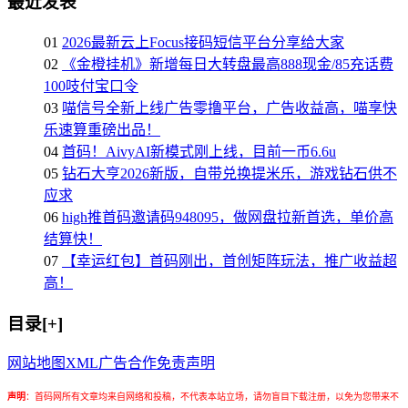
最近发表
01
2026最新云上Focus接码短信平台分享给大家
02
《金橙挂机》新增每日大转盘最高888现金/85充话费
100吱付宝口令
03
喵信号全新上线广告零撸平台，广告收益高，喵享快
乐速算重磅出品！
04
首码！AivyAI新模式刚上线，目前一币6.6u
05
钻石大亨2026新版，自带兑换提米乐，游戏钻石供不
应求
06
high推首码邀请码948095，做网盘拉新首选，单价高
结算快！
07
【幸运红包】首码刚出，首创矩阵玩法，推广收益超
高！
目录[+]
网站地图
XML
广告合作
免责声明
声明
：
首码网所有文章均来自网络和投稿，不代表本站立场，请勿盲目下载注册，以免为您带来不