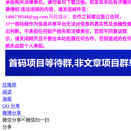
承担相关法律责任。请勿盲目下载注册。如发现本站有涉嫌
袭侵权/违法违规的内容，请发送邮件至：
1406739544@qq.com
风险提示：
合作之前建议签订合同，
37**首码网作为信息共享平台无法对信息的真实性及准确性
出判断，不承担任何财产损失和法律责任，若您不同意该提
示，请关闭网页且不要在本站拓展任何合作，否则造成的任
损失由您个人承担。
任推邦
阅读
海报
QQ 分享
微博分享
微信分享
分享