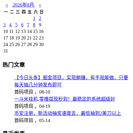
«
2026年8月
»
一
二
三
四
五
六
日
1
2
3
4
5
6
7
8
9
10
11
12
13
14
15
16
17
18
19
20
21
22
23
24
25
26
27
28
29
30
31
热门文章
【今日头条】掘金项目，实现躺赚，有手就能做，只要
每天抽几分钟发布即可
首码项目 ，
08-10
一斗米挂机,零撸提现秒到！最稳定的系统超级好
首码项目 ，
04-19
币安注册，新活动抽奖速度去，最低抽到2美刀以上
首码项目 ，
05-14