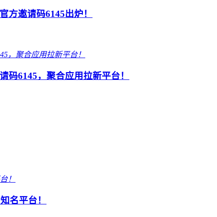
方邀请码6145出炉！
码6145，聚合应用拉新平台！
的知名平台！