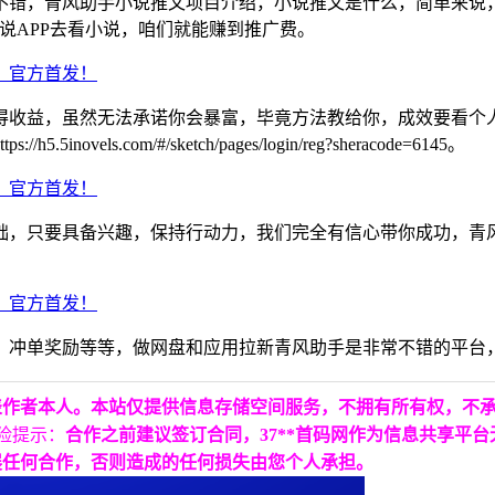
不错，青风助手小说推文项目介绍，小说推文是什么，简单来说
说APP去看小说，咱们就能赚到推广费。
得收益，虽然无法承诺你会暴富，毕竟方法教给你，成效要看个
.com/#/sketch/pages/login/reg?sheracode=6145。
础，只要具备兴趣，保持行动力，我们完全有信心带你成功，青风
冲单奖励等等，做网盘和应用拉新青风助手是非常不错的平台，
表作者本人。本站仅提供信息存储空间服务，不拥有所有权，不
险提示：
合作之前建议签订合同，37**首码网作为信息共享平
展任何合作，否则造成的任何损失由您个人承担。