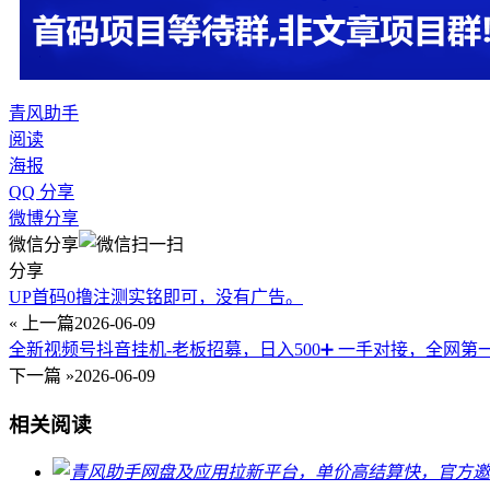
青风助手
阅读
海报
QQ 分享
微博分享
微信分享
分享
UP首码0撸注测实铭即可，没有广告。
« 上一篇
2026-06-09
全新视频号抖音挂机-老板招募，日入500➕ 一手对接，全网第
下一篇 »
2026-06-09
相关阅读