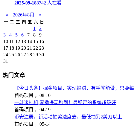
2025-09-18
8742 人在看
«
2026年8月
»
一
二
三
四
五
六
日
1
2
3
4
5
6
7
8
9
10
11
12
13
14
15
16
17
18
19
20
21
22
23
24
25
26
27
28
29
30
31
热门文章
【今日头条】掘金项目，实现躺赚，有手就能做，只要每
首码项目 ，
08-10
一斗米挂机,零撸提现秒到！最稳定的系统超级好
首码项目 ，
04-19
币安注册，新活动抽奖速度去，最低抽到2美刀以上
首码项目 ，
05-14