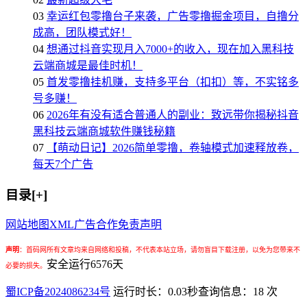
03
幸运红包零撸台子来袭，广告零撸掘金项目，自撸分
成高，团队模式好！
04
想通过抖音实现月入7000+的收入，现在加入黑科技
云端商城是最佳时机！
05
首发零撸挂机赚，支持多平台（扣扣）等，不实铭多
号多赚！
06
2026年有没有适合普通人的副业：致远带你揭秘抖音
黑科技云端商城软件赚钱秘籍
07
【萌动日记】2026简单零撸，卷轴模式加速释放卷，
每天7个广告
目录[+]
网站地图
XML
广告合作
免责声明
声明
：
首码网所有文章均来自网络和投稿，不代表本站立场，请勿盲目下载注册，以免为您带来不
安全运行
6576
天
必要的损失。
蜀ICP备2024086234号
运行时长：0.03秒
查询信息：18 次