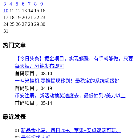
3
4
5
6
7
8
9
10
11
12
13
14
15
16
17
18
19
20
21
22
23
24
25
26
27
28
29
30
31
热门文章
【今日头条】掘金项目，实现躺赚，有手就能做，只要
每天抽几分钟发布即可
首码项目 ，
08-10
一斗米挂机,零撸提现秒到！最稳定的系统超级好
首码项目 ，
04-19
币安注册，新活动抽奖速度去，最低抽到2美刀以上
首码项目 ，
05-14
最近发表
01
新品金小马，每日20➕、苹果+安卓双端可玩、
02
最新超级大毛