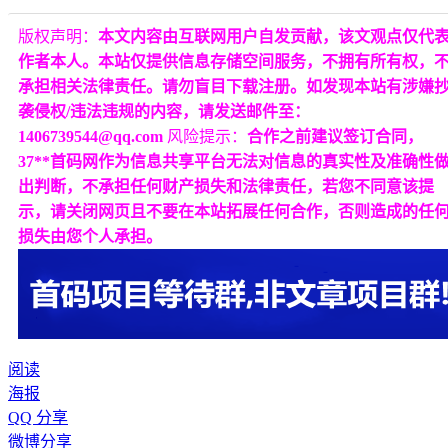
版权声明：
本文内容由互联网用户自发贡献，该文观点仅代
作者本人。本站仅提供信息存储空间服务，不拥有所有权，
承担相关法律责任。请勿盲目下载注册。如发现本站有涉嫌
袭侵权/违法违规的内容，请发送邮件至：
1406739544@qq.com
风险提示：
合作之前建议签订合同，
37**首码网作为信息共享平台无法对信息的真实性及准确性
出判断，不承担任何财产损失和法律责任，若您不同意该提
示，请关闭网页且不要在本站拓展任何合作，否则造成的任
损失由您个人承担。
阅读
海报
QQ 分享
微博分享