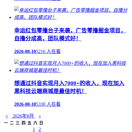
幸运红包零撸台子来袭，广告零撸掘金项目，
自撸分成高，团队模式好！
2026-08-10
5216 人在看
想通过抖音实现月入7000+的收入，现在加入
黑科技云端商城是最佳时机！
2026-08-10
5330 人在看
«
2026年8月
»
一
二
三
四
五
六
日
1
2