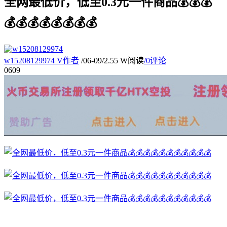
全网最低价，低至0.3元一件商品💰💰💰
💰💰💰💰💰💰💰💰
w15208129974
V
作者
/
06-09
/
2.55 W阅读
/
0评论
06
09