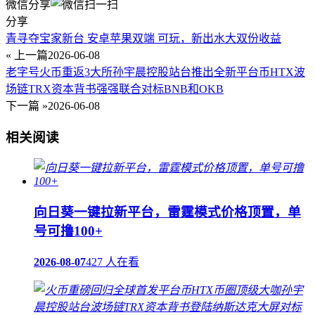
微信分享
分享
青寻夺宝家新台 安卓苹果双端 可玩，新出水大双份收益
« 上一篇
2026-06-08
老字号火币重返3大所孙宇晨控股站台推出全新平台币HTX波
场链TRX资本背书强强联合对标BNB和OKB
下一篇 »
2026-06-08
相关阅读
向日葵一键拉新平台，雷霆模式价格顶置，单
号可撸100+
2026-08-07
427 人在看