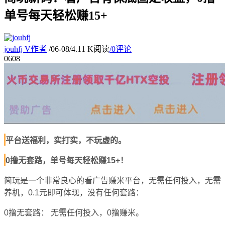
单号每天轻松赚15+
jouhfj
V
作者
/
06-08
/
4.11 K阅读
/
0评论
06
08
平台送福利，实打实，不玩虚的。
0撸无套路，单号每天轻松赚15+！
简玩是一个
非常良心
的看广告赚米平台，
无需任何投入，
无需
养机，
0.1元即可体现
，
没有任何套路：
0撸无套路：
无需任何投入，
0撸赚米
。