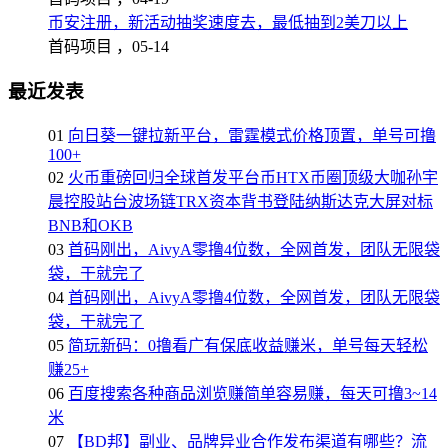
币安注册，新活动抽奖速度去，最低抽到2美刀以上
首码项目 ，
05-14
最近发表
01
向日葵一键拉新平台，雷霆模式价格顶置，单号可撸
100+
02
火币重磅回归全球首发平台币HTX币圈顶级大咖孙宇
晨控股站台波场链TRX资本背书登陆纳斯达克大屏对标
BNB和OKB
03
首码刚出，AivyA零撸4位数，全网首发，团队无限袋
袋，干就完了
04
首码刚出，AivyA零撸4位数，全网首发，团队无限袋
袋，干就完了
05
简玩新码：0撸看广有保底收益赚米，单号每天轻松
赚25+
06
百度搜索各种商品浏览赚简单容易赚，每天可撸3~14
米
07
【BD邦】副业、品牌异业合作发布渠道有哪些？流