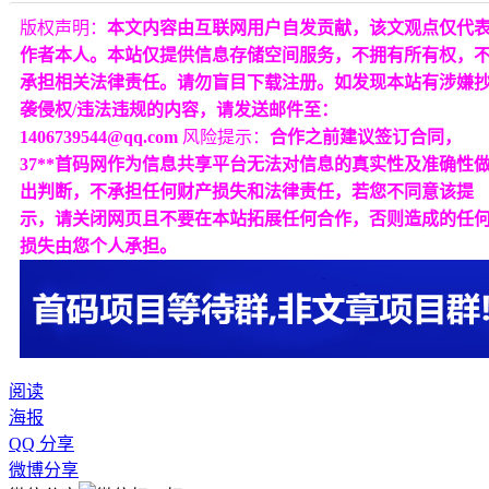
版权声明：
本文内容由互联网用户自发贡献，该文观点仅代
作者本人。本站仅提供信息存储空间服务，不拥有所有权，
承担相关法律责任。请勿盲目下载注册。如发现本站有涉嫌
袭侵权/违法违规的内容，请发送邮件至：
1406739544@qq.com
风险提示：
合作之前建议签订合同，
37**首码网作为信息共享平台无法对信息的真实性及准确性
出判断，不承担任何财产损失和法律责任，若您不同意该提
示，请关闭网页且不要在本站拓展任何合作，否则造成的任
损失由您个人承担。
阅读
海报
QQ 分享
微博分享