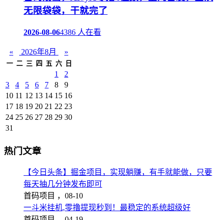
无限袋袋，干就完了
2026-08-06
4386 人在看
«
2026年8月
»
一
二
三
四
五
六
日
1
2
3
4
5
6
7
8
9
10
11
12
13
14
15
16
17
18
19
20
21
22
23
24
25
26
27
28
29
30
31
热门文章
【今日头条】掘金项目，实现躺赚，有手就能做，只要
每天抽几分钟发布即可
首码项目 ，
08-10
一斗米挂机,零撸提现秒到！最稳定的系统超级好
首码项目 ，
04-19