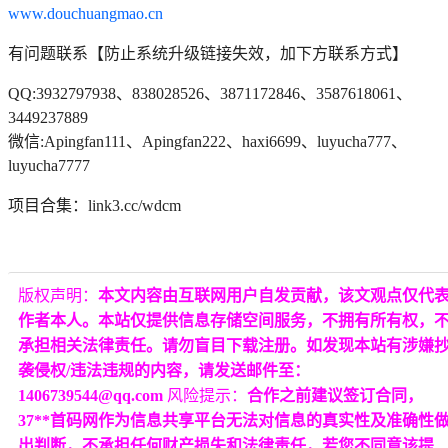
www.douchuangmao.cn
有问题联系【防止系统升级链接失效，加下方联系方式】
QQ:3932797938、838028526、3871172846、3587618061、
3449237889
微信:Apingfan111、Apingfan222、haxi6699、luyucha777、
luyucha7777
项目合集：link3.cc/wdcm
版权声明：
本文内容由互联网用户自发贡献，该文观点仅代
作者本人。本站仅提供信息存储空间服务，不拥有所有权，
承担相关法律责任。请勿盲目下载注册。如发现本站有涉嫌
袭侵权/违法违规的内容，请发送邮件至：
1406739544@qq.com
风险提示：
合作之前建议签订合同，
37**首码网作为信息共享平台无法对信息的真实性及准确性
出判断，不承担任何财产损失和法律责任，若您不同意该提