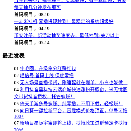
【今日头条】掘金项目，实现躺赚，有手就能做，只要
每天抽几分钟发布即可
首码项目 ，
08-10
一斗米挂机,零撸提现秒到！最稳定的系统超级好
首码项目 ，
04-19
币安注册，新活动抽奖速度去，最低抽到2美刀以上
首码项目 ，
05-14
最近发表
01
牛毛圈，升级拿分红赚红包
02
喵信号 首码上线 保底零撸
03
无人场景直播带货，刚睡醒就在爆单，小白也能做！
04
利用抖音黑科技云端商城快速涨粉开橱窗，米无忧图
文带货抖音授权，托管躺赚！
05
倚天手游多号多赚、纯零撸，不用下载，轻松赚！
06
向日葵一键拉新平台，雷霆模式价格顶置，单号可撸
100+
07
新项目星际宇宙即将上线，扶持政策进群预定卡扶持
20米