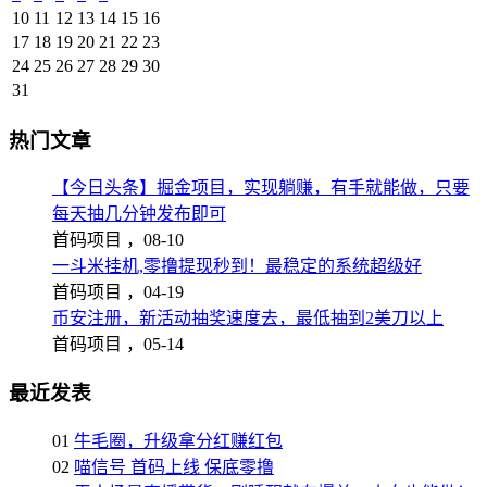
10
11
12
13
14
15
16
17
18
19
20
21
22
23
24
25
26
27
28
29
30
31
热门文章
【今日头条】掘金项目，实现躺赚，有手就能做，只要
每天抽几分钟发布即可
首码项目 ，
08-10
一斗米挂机,零撸提现秒到！最稳定的系统超级好
首码项目 ，
04-19
币安注册，新活动抽奖速度去，最低抽到2美刀以上
首码项目 ，
05-14
最近发表
01
牛毛圈，升级拿分红赚红包
02
喵信号 首码上线 保底零撸