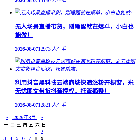
2026-08-07
13140 人在看
无人场景直播带货，刚睡醒就在爆单，小白也
能做！
2026-08-07
12973 人在看
利用抖音黑科技云端商城快速涨粉开橱窗，米
无忧图文带货抖音授权，托管躺赚！
2026-08-07
12821 人在看
«
2026年8月
»
一
二
三
四
五
六
日
1
2
3
4
5
6
7
8
9