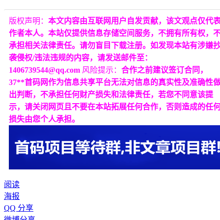
版权声明：
本文内容由互联网用户自发贡献，该文观点仅代
作者本人。本站仅提供信息存储空间服务，不拥有所有权，
承担相关法律责任。请勿盲目下载注册。如发现本站有涉嫌
袭侵权/违法违规的内容，请发送邮件至：
1406739544@qq.com
风险提示：
合作之前建议签订合同，
37**首码网作为信息共享平台无法对信息的真实性及准确性
出判断，不承担任何财产损失和法律责任，若您不同意该提
示，请关闭网页且不要在本站拓展任何合作，否则造成的任
损失由您个人承担。
阅读
海报
QQ 分享
微博分享