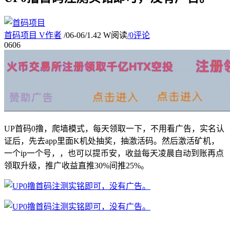
首码项目
V
作者
/
06-06
/
1.42 W阅读
/
0评论
06
06
UP首码0撸，爬墙模式，每天领取一下，不用看广告，实名认
证后，先去app里面K机处抽奖，抽激活码。然后激活矿机，
一个ip一个号，，也可以提币安，收益每天凌晨自动到账再点
领取升级，推广收益直推30%间推25%。