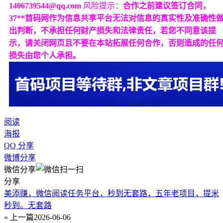
1406739544@qq.com
风险提示：
合作之前建议签订合同，
37**首码网作为信息共享平台无法对信息的真实性及准确性
出判断，不承担任何财产损失和法律责任，若您不同意该提
示，请关闭网页且不要在本站拓展任何合作，否则造成的任
损失由您个人承担。
阅读
海报
QQ 分享
微博分享
微信分享
分享
美添赚，微信阅读任务平台，秒到无套路，五年老项目，提米
秒到。无套路
« 上一篇
2026-06-06