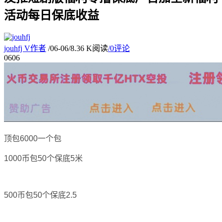
活动每日保底收益
jouhfj
V
作者
/
06-06
/
8.36 K阅读
/
0评论
06
06
顶包6000一个包
1000币包50个保底5米
500币包50个保底2.5