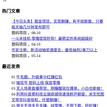
热门文章
【今日头条】掘金项目，实现躺赚，有手就能做，只要
每天抽几分钟发布即可
首码项目 ，
08-10
一斗米挂机,零撸提现秒到！最稳定的系统超级好
首码项目 ，
04-19
币安注册，新活动抽奖速度去，最低抽到2美刀以上
首码项目 ，
05-14
最近发表
01
牛毛圈，升级拿分红赚红包
02
喵信号 首码上线 保底零撸
03
无人场景直播带货，刚睡醒就在爆单，小白也能做！
04
利用抖音黑科技云端商城快速涨粉开橱窗，米无忧图
文带货抖音授权，托管躺赚！
05
倚天手游多号多赚、纯零撸，不用下载，轻松赚！