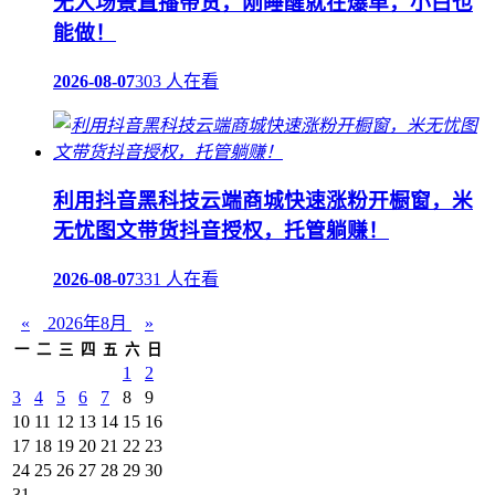
无人场景直播带货，刚睡醒就在爆单，小白也
能做！
2026-08-07
303 人在看
利用抖音黑科技云端商城快速涨粉开橱窗，米
无忧图文带货抖音授权，托管躺赚！
2026-08-07
331 人在看
«
2026年8月
»
一
二
三
四
五
六
日
1
2
3
4
5
6
7
8
9
10
11
12
13
14
15
16
17
18
19
20
21
22
23
24
25
26
27
28
29
30
31