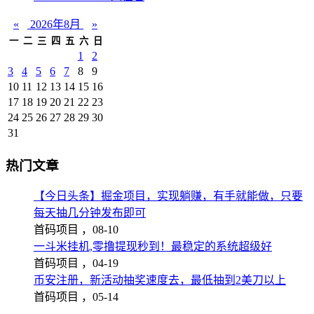
«
2026年8月
»
一
二
三
四
五
六
日
1
2
3
4
5
6
7
8
9
10
11
12
13
14
15
16
17
18
19
20
21
22
23
24
25
26
27
28
29
30
31
热门文章
【今日头条】掘金项目，实现躺赚，有手就能做，只要
每天抽几分钟发布即可
首码项目 ，
08-10
一斗米挂机,零撸提现秒到！最稳定的系统超级好
首码项目 ，
04-19
币安注册，新活动抽奖速度去，最低抽到2美刀以上
首码项目 ，
05-14