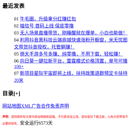
最近发表
01
牛毛圈，升级拿分红赚红包
02
喵信号 首码上线 保底零撸
03
无人场景直播带货，刚睡醒就在爆单，小白也能做！
04
利用抖音黑科技云端商城快速涨粉开橱窗，米无忧图
文带货抖音授权，托管躺赚！
05
倚天手游多号多赚、纯零撸，不用下载，轻松赚！
06
向日葵一键拉新平台，雷霆模式价格顶置，单号可撸
100+
07
新项目星际宇宙即将上线，扶持政策进群预定卡扶持
20米
目录[+]
网站地图
XML
广告合作
免责声明
声明
：
首码网所有文章均来自网络和投稿，不代表本站立场，请勿盲目下载注册，以免为您带来不
安全运行
6573
天
必要的损失。