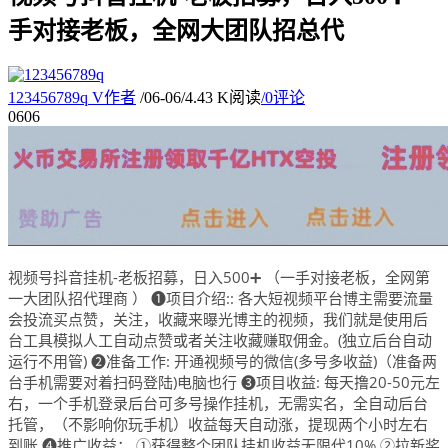
手对接老板，全网大团队招总代
123456789q
V
作者
/
06-06
/
4.43 K阅读
/
0评论
06
06
视频号抖音挂机-老板招募，日入500➕ （一手对接老板，全网第
一大团队招代理商 ） ❶项目介绍:: 各大短视频平台博主需要流量
会投流买点赞，关注，收藏来曝光博主的视频，我们就是使用后
台工具模拟人工自动点赞或者关注收藏赚取佣金。(独立后台自动
运行不用管) ❷准备工作: 开通视频号的微信(多号多收益)（准备两
台手机需要对着扫码登陆)电脑也行 ❸项目收益: 每天撸20-50元左
右，一个手机登录后台可多号操作挂机，无需实名，全自动后台
托管，（不影响你玩手机）收益每天自动涨，提现两个小时左右
到账 ❹推广收益： ①获得整个团队挂机收益无限代10% ②拉新奖