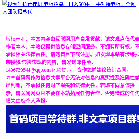
版权声明：
本文内容由互联网用户自发贡献，该文观点仅代
作者本人。本站仅提供信息存储空间服务，不拥有所有权，
承担相关法律责任。请勿盲目下载注册。如发现本站有涉嫌
袭侵权/违法违规的内容，请发送邮件至：
1406739544@qq.com
风险提示：
合作之前建议签订合同，
37**首码网作为信息共享平台无法对信息的真实性及准确性
出判断，不承担任何财产损失和法律责任，若您不同意该提
示，请关闭网页且不要在本站拓展任何合作，否则造成的任
损失由您个人承担。