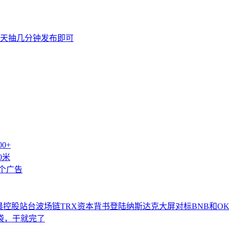
天抽几分钟发布即可
0+
0米
个广告
控股站台波场链TRX资本背书登陆纳斯达克大屏对标BNB和OK
袋袋，干就完了