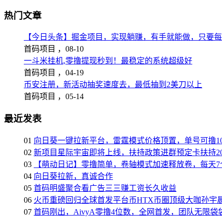
热门文章
【今日头条】掘金项目，实现躺赚，有手就能做，只要每
首码项目 ，
08-10
一斗米挂机,零撸提现秒到！最稳定的系统超级好
首码项目 ，
04-19
币安注册，新活动抽奖速度去，最低抽到2美刀以上
首码项目 ，
05-14
最近发表
01
向日葵一键拉新平台，雷霆模式价格顶置，单号可撸10
02
新项目星际宇宙即将上线，扶持政策进群预定卡扶持2
03
【萌动日记】零撸简单，卷轴模式加速释放卷，每天7
04
向日葵拉新，真诚合作
05
首码明盛聚合看广告三三赚工资长久收益
06
火币重磅回归全球首发平台币HTX币圈顶级大咖孙宇晨
07
首码刚出，AivyA零撸4位数，全网首发，团队无限