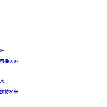
撸100+
扶持20米