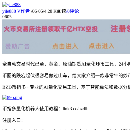
yile888
V
作者
/
06-05
/
4.28 K阅读
/
0评论
06
05
全自动交易时代已至，黄金、原油期货AI量化炒币工具，24小
币圈的跌宕起伏很容易做过山车，给大家介绍一款非常牛的炒币
BZD币指多 - 专业的AI量化交易工具，基于智能算法和数
币指多量化机器人使用教程：link3.cc/bzdlh
注册入口：