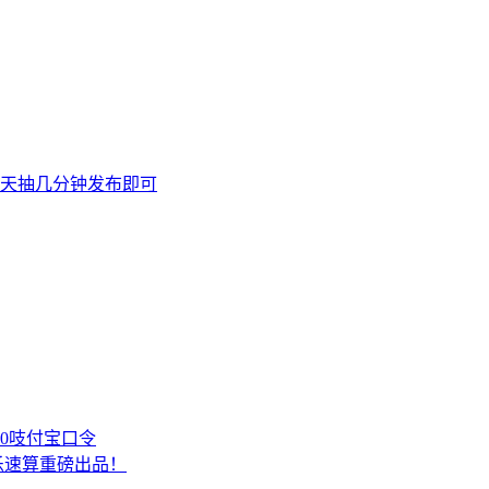
天抽几分钟发布即可
00吱付宝口令
乐速算重磅出品！