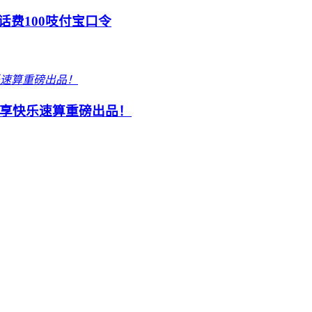
话费100吱付宝口令
享快乐速算重磅出品！