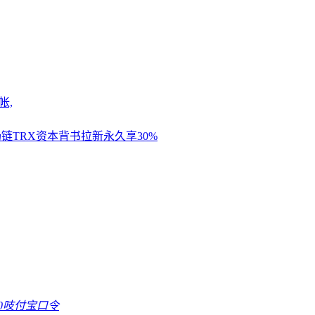
帐,
链TRX资本背书拉新永久享30%