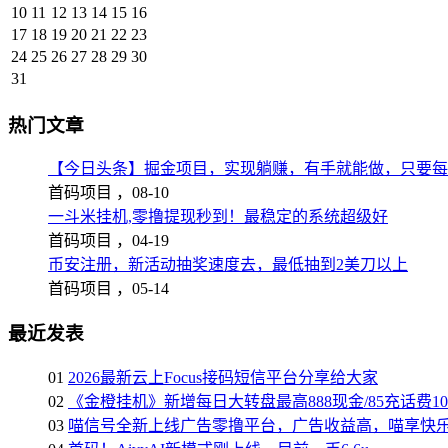
10
11
12
13
14
15
16
17
18
19
20
21
22
23
24
25
26
27
28
29
30
31
热门文章
【今日头条】掘金项目，实现躺赚，有手就能做，只要每
首码项目 ，
08-10
一斗米挂机,零撸提现秒到！最稳定的系统超级好
首码项目 ，
04-19
币安注册，新活动抽奖速度去，最低抽到2美刀以上
首码项目 ，
05-14
最近发表
01
2026最新云上Focus接码短信平台分享给大家
02
《金橙挂机》新增每日大转盘最高888现金/85充话费1
03
喵信号全新上线广告零撸平台，广告收益高，喵享快