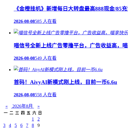
《金橙挂机》新增每日大转盘最高888现金/85充
2026-08-08
585 人在看
喵信号全新上线广告零撸平台，广告收益高，喵
2026-08-08
549 人在看
首码！AivyAI新模式刚上线，目前一币6.6u
2026-08-08
558 人在看
«
2026年8月
»
一
二
三
四
五
六
日
1
2
3
4
5
6
7
8
9