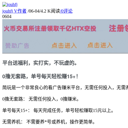
jouhfj
V
作者
/
06-04
/
4.2 K阅读
/
0评论
06
04
平台送福利，实打实，不玩虚的。
0撸无套路，单号每天轻松赚15+！
简玩是一个
非常良心
的看广告赚米平台，
无需任何投入，
无需
0撸无套路：
无需任何投入，
0撸赚米
。
单号每天15+：
每天完成任务，
单号轻松赚取15元以上。
无需养机：
不需要养*号或养机，
操作更简单。