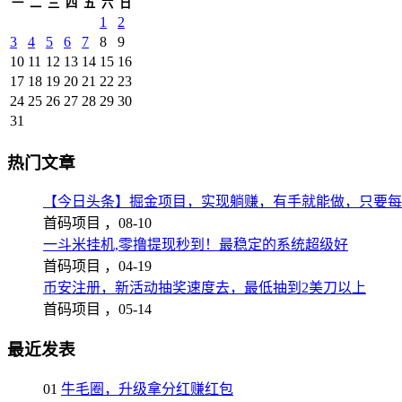
一
二
三
四
五
六
日
1
2
3
4
5
6
7
8
9
10
11
12
13
14
15
16
17
18
19
20
21
22
23
24
25
26
27
28
29
30
31
热门文章
【今日头条】掘金项目，实现躺赚，有手就能做，只要每
首码项目 ，
08-10
一斗米挂机,零撸提现秒到！最稳定的系统超级好
首码项目 ，
04-19
币安注册，新活动抽奖速度去，最低抽到2美刀以上
首码项目 ，
05-14
最近发表
01
牛毛圈，升级拿分红赚红包