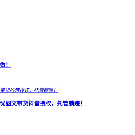
做！
忧图文带货抖音授权，托管躺赚！