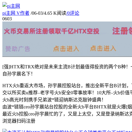
pi主网
V
作者
/
06-03
/
4.65 K阅读
/
0评论
06
03
[强]HTX和TRX绝对是未来主流B计划最值得投资的两个B
自孙宇晨名下！
HTX火b重返大市场，孙宇晨控股站台，推出全新平台B计划，
交以所买卖u推荐–老字号火b安全0零事故率！10大所–火b价值
火b高光时刻携手兄弟波*链迎纳斯达克敲钟盛典！
由波*链链ceo孙宇晨站台控股的全新火b平台BHTX就是火爆[烟花
最近火b控股ceo孙宇晨忙的了，又是上太空，又是登录纳斯
浏览器扫码注册