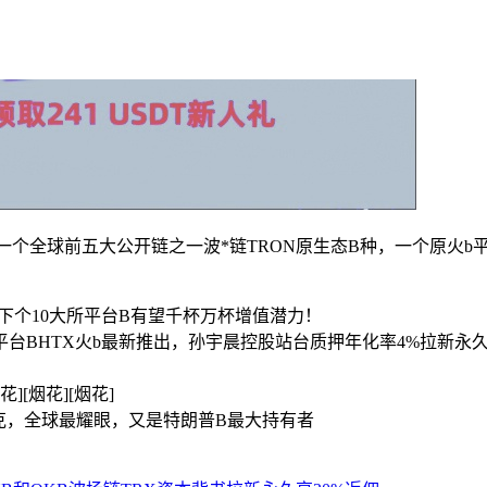
种！一个全球前五大公开链之一波*链TRON原生态B种，一个原
下个10大所平台B有望千杯万杯增值潜力！
平台BHTX火b最新推出，孙宇晨控股站台质押年化率4%拉新永久
][烟花][烟花]
达克，全球最耀眼，又是特朗普B最大持有者