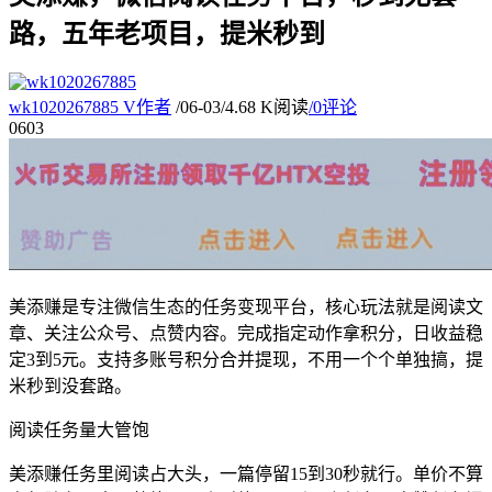
路，五年老项目，提米秒到
wk1020267885
V
作者
/
06-03
/
4.68 K阅读
/
0评论
06
03
美添赚是专注微信生态的任务变现平台，核心玩法就是阅读文
章、关注公众号、点赞内容。完成指定动作拿积分，日收益稳
定3到5元。支持多账号积分合并提现，不用一个个单独搞，提
米秒到没套路。
阅读任务量大管饱
美添赚任务里阅读占大头，一篇停留15到30秒就行。单价不算