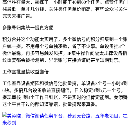
高但胜在量大，熟练了一小时能干40到60个任务。点赞任务门
槛最低一单才几分钱，关注类任务单价稍高，有些公众号关注
完天天推广告。
多账号归集统一提真方便
积分合并这个功能太实用了，多个微信号的积分归集到一个账
户统一提。不用每个号单独凑数，省了不少事。单设备挂3个
微信最稳，再多容易触发风控。IP集中操作间隔太规律设备指
纹重复都会被检测到，异常账号直接验证码甚至短期封禁。
工作室批量搞收益翻倍
工作室靠设备矩阵和微信号池批量搞，单设备3个号一小时4到
6块。多搞几台设备收益直接翻倍，日入稳定3到5元一个号。
提现审核1到3个工作日到账，不是实时的但肯定能到。美添赚
这个平台干过的都知道靠谱，批量搞起来真香。