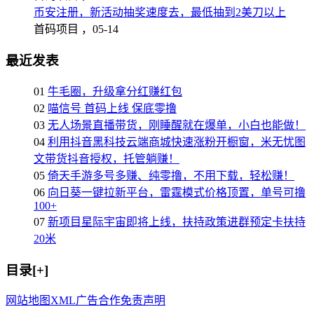
币安注册，新活动抽奖速度去，最低抽到2美刀以上
首码项目 ，
05-14
最近发表
01
牛毛圈，升级拿分红赚红包
02
喵信号 首码上线 保底零撸
03
无人场景直播带货，刚睡醒就在爆单，小白也能做！
04
利用抖音黑科技云端商城快速涨粉开橱窗，米无忧图
文带货抖音授权，托管躺赚！
05
倚天手游多号多赚、纯零撸，不用下载，轻松赚！
06
向日葵一键拉新平台，雷霆模式价格顶置，单号可撸
100+
07
新项目星际宇宙即将上线，扶持政策进群预定卡扶持
20米
目录[+]
网站地图
XML
广告合作
免责声明