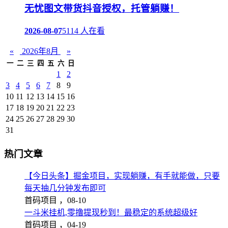
无忧图文带货抖音授权，托管躺赚！
2026-08-07
5114 人在看
«
2026年8月
»
一
二
三
四
五
六
日
1
2
3
4
5
6
7
8
9
10
11
12
13
14
15
16
17
18
19
20
21
22
23
24
25
26
27
28
29
30
31
热门文章
【今日头条】掘金项目，实现躺赚，有手就能做，只要
每天抽几分钟发布即可
首码项目 ，
08-10
一斗米挂机,零撸提现秒到！最稳定的系统超级好
首码项目 ，
04-19