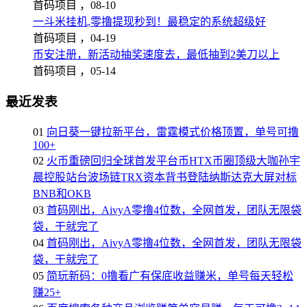
首码项目 ，
08-10
一斗米挂机,零撸提现秒到！最稳定的系统超级好
首码项目 ，
04-19
币安注册，新活动抽奖速度去，最低抽到2美刀以上
首码项目 ，
05-14
最近发表
01
向日葵一键拉新平台，雷霆模式价格顶置，单号可撸
100+
02
火币重磅回归全球首发平台币HTX币圈顶级大咖孙宇
晨控股站台波场链TRX资本背书登陆纳斯达克大屏对标
BNB和OKB
03
首码刚出，AivyA零撸4位数，全网首发，团队无限袋
袋，干就完了
04
首码刚出，AivyA零撸4位数，全网首发，团队无限袋
袋，干就完了
05
简玩新码：0撸看广有保底收益赚米，单号每天轻松
赚25+