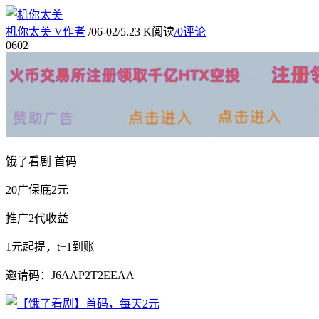
机你太美
V
作者
/
06-02
/
5.23 K阅读
/
0评论
06
02
饿了看剧 首码
20广保底2元
推广2代收益
1元起提，t+1到账
邀请码：J6AAP2T2EEAA