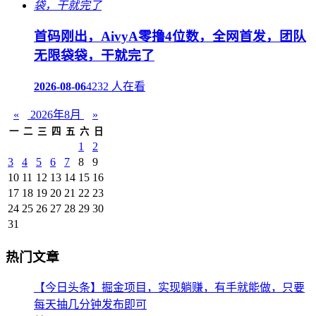
首码刚出，AivyA零撸4位数，全网首发，团队
无限袋袋，干就完了
2026-08-06
4232 人在看
«
2026年8月
»
一
二
三
四
五
六
日
1
2
3
4
5
6
7
8
9
10
11
12
13
14
15
16
17
18
19
20
21
22
23
24
25
26
27
28
29
30
31
热门文章
【今日头条】掘金项目，实现躺赚，有手就能做，只要
每天抽几分钟发布即可