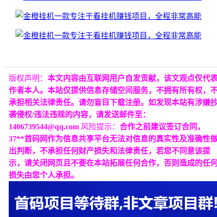
版权声明：
本文内容由互联网用户自发贡献，该文观点仅代
作者本人。本站仅提供信息存储空间服务，不拥有所有权，
承担相关法律责任。请勿盲目下载注册。如发现本站有涉嫌
袭侵权/违法违规的内容，请发送邮件至：
1406739544@qq.com
风险提示：
合作之前建议签订合同，
37**首码网作为信息共享平台无法对信息的真实性及准确性
出判断，不承担任何财产损失和法律责任，若您不同意该提
示，请关闭网页且不要在本站拓展任何合作，否则造成的任
损失由您个人承担。